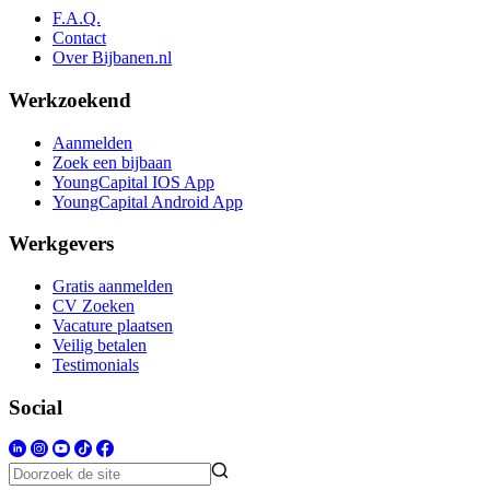
F.A.Q.
Contact
Over Bijbanen.nl
Werkzoekend
Aanmelden
Zoek een bijbaan
YoungCapital IOS App
YoungCapital Android App
Werkgevers
Gratis aanmelden
CV Zoeken
Vacature plaatsen
Veilig betalen
Testimonials
Social