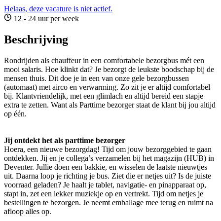
Helaas, deze vacature is niet actief.
12 - 24 uur per week
Beschrijving
Rondrijden als chauffeur in een comfortabele bezorgbus mét een
mooi salaris. Hoe klinkt dat? Je bezorgt de leukste boodschap bij de
mensen thuis. Dit doe je in een van onze gele bezorgbussen
(automaat) met airco en verwarming. Zo zit je er altijd comfortabel
bij. Klantvriendelijk, met een glimlach en altijd bereid een stapje
extra te zetten. Want als Parttime bezorger staat de klant bij jou altijd
op één.
Jij ontdekt het als parttime bezorger
Hoera, een nieuwe bezorgdag! Tijd om jouw bezorggebied te gaan
ontdekken. Jij en je collega’s verzamelen bij het magazijn (HUB) in
Deventer. Jullie doen een bakkie, en wisselen de laatste nieuwtjes
uit. Daarna loop je richting je bus. Ziet die er netjes uit? Is de juiste
voorraad geladen? Je haalt je tablet, navigatie- en pinapparaat op,
stapt in, zet een lekker muziekje op en vertrekt. Tijd om netjes je
bestellingen te bezorgen. Je neemt emballage mee terug en ruimt na
afloop alles op.