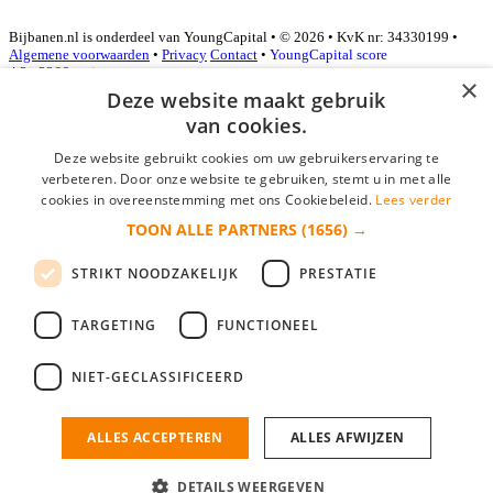
Bijbanen.nl is onderdeel van YoungCapital • © 2026 • KvK nr: 34330199 •
Algemene voorwaarden
•
Privacy
Contact
•
YoungCapital score
4.3 - 3366 reviews
×
Deze website maakt gebruik
van cookies.
Inloggen als bedrijf
Deze website gebruikt cookies om uw gebruikerservaring te
verbeteren. Door onze website te gebruiken, stemt u in met alle
E-mail
*
cookies in overeenstemming met ons Cookiebeleid.
Lees verder
TOON ALLE PARTNERS
(1656) →
Wachtwoord
STRIKT NOODZAKELIJK
PRESTATIE
login gegevens onthouden
Wachtwoord vergeten?
login
TARGETING
FUNCTIONEEL
Bedrijf aanmelden
NIET-GECLASSIFICEERD
Na het aanmelden kun je meteen je vacature plaatsen en heb je je
nieuwe collega/werknemer zo gevonden!
ALLES ACCEPTEREN
ALLES AFWIJZEN
Heb je nog geen gratis bedrijfsprofiel?
DETAILS WEERGEVEN