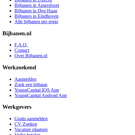
Bijbanen in Amersfoort
Bijbanen in Den Haag
Bijbanen in Eindhoven
Alle bijbanen per regio
Bijbanen.nl
F.A.Q.
Contact
Over Bijbanen.nl
Werkzoekend
Aanmelden
Zoek een bijbaan
YoungCapital IOS App
YoungCapital Android App
Werkgevers
Gratis aanmelden
CV Zoeken
Vacature plaatsen
Veilig betalen