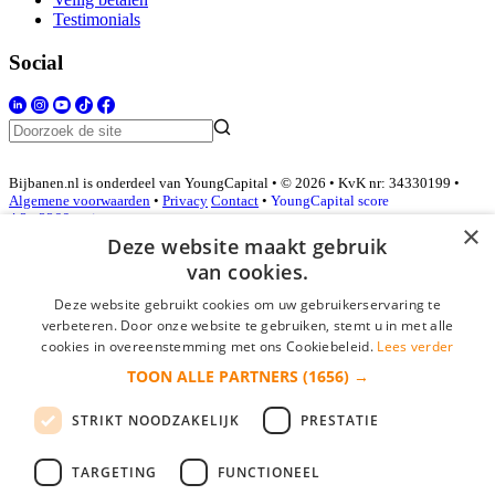
Testimonials
Social
Bijbanen.nl is onderdeel van YoungCapital • © 2026 • KvK nr: 34330199 •
Algemene voorwaarden
•
Privacy
Contact
•
YoungCapital score
4.3 - 3366 reviews
×
Deze website maakt gebruik
van cookies.
Inloggen als bedrijf
Deze website gebruikt cookies om uw gebruikerservaring te
verbeteren. Door onze website te gebruiken, stemt u in met alle
E-mail
*
cookies in overeenstemming met ons Cookiebeleid.
Lees verder
TOON ALLE PARTNERS
(1656) →
Wachtwoord
STRIKT NOODZAKELIJK
PRESTATIE
login gegevens onthouden
Wachtwoord vergeten?
login
TARGETING
FUNCTIONEEL