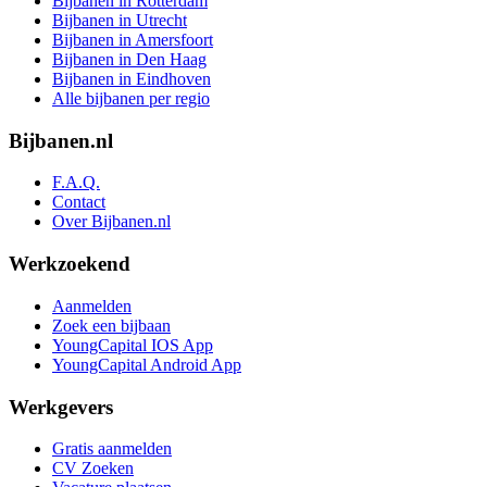
Bijbanen in Rotterdam
Bijbanen in Utrecht
Bijbanen in Amersfoort
Bijbanen in Den Haag
Bijbanen in Eindhoven
Alle bijbanen per regio
Bijbanen.nl
F.A.Q.
Contact
Over Bijbanen.nl
Werkzoekend
Aanmelden
Zoek een bijbaan
YoungCapital IOS App
YoungCapital Android App
Werkgevers
Gratis aanmelden
CV Zoeken