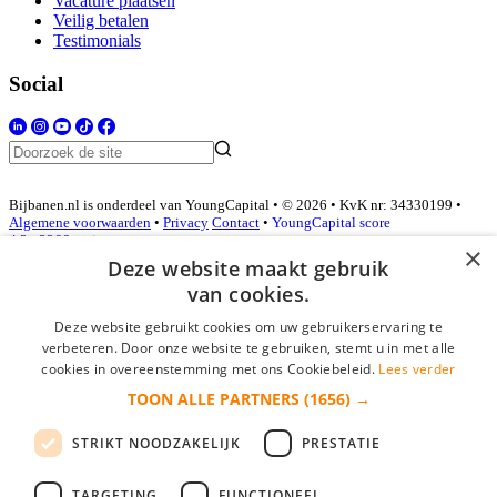
Vacature plaatsen
Veilig betalen
Testimonials
Social
Bijbanen.nl is onderdeel van YoungCapital • © 2026 • KvK nr: 34330199 •
Algemene voorwaarden
•
Privacy
Contact
•
YoungCapital score
4.3 - 3366 reviews
×
Deze website maakt gebruik
van cookies.
Inloggen als bedrijf
Deze website gebruikt cookies om uw gebruikerservaring te
verbeteren. Door onze website te gebruiken, stemt u in met alle
E-mail
*
cookies in overeenstemming met ons Cookiebeleid.
Lees verder
TOON ALLE PARTNERS
(1656) →
Wachtwoord
STRIKT NOODZAKELIJK
PRESTATIE
login gegevens onthouden
Wachtwoord vergeten?
login
TARGETING
FUNCTIONEEL