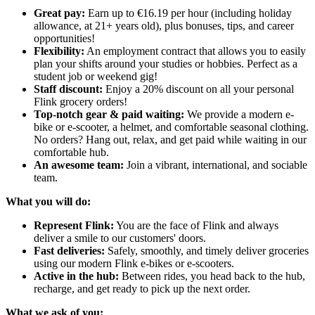
Great pay:
Earn up to €16.19 per hour (including holiday
allowance, at 21+ years old), plus bonuses, tips, and career
opportunities!
Flexibility:
An employment contract that allows you to easily
plan your shifts around your studies or hobbies. Perfect as a
student job or weekend gig!
Staff discount:
Enjoy a 20% discount on all your personal
Flink grocery orders!
Top-notch gear & paid waiting:
We provide a modern e-
bike or e-scooter, a helmet, and comfortable seasonal clothing.
No orders? Hang out, relax, and get paid while waiting in our
comfortable hub.
An awesome team:
Join a vibrant, international, and sociable
team.
What you will do:
Represent Flink:
You are the face of Flink and always
deliver a smile to our customers' doors.
Fast deliveries:
Safely, smoothly, and timely deliver groceries
using our modern Flink e-bikes or e-scooters.
Active in the hub:
Between rides, you head back to the hub,
recharge, and get ready to pick up the next order.
What we ask of you: