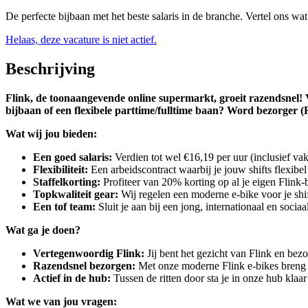
De perfecte bijbaan met het beste salaris in de branche. Vertel ons wa
Helaas, deze vacature is niet actief.
Beschrijving
Flink, de toonaangevende online supermarkt, groeit razendsnel! V
bijbaan of een flexibele parttime/fulltime baan? Word bezorger (R
Wat wij jou bieden:
Een goed salaris:
Verdien tot wel €16,19 per uur (inclusief vak
Flexibiliteit:
Een arbeidscontract waarbij je jouw shifts flexib
Staffelkorting:
Profiteer van 20% korting op al je eigen Flink
Topkwaliteit gear:
Wij regelen een moderne e-bike voor je shi
Een tof team:
Sluit je aan bij een jong, internationaal en sociaa
Wat ga je doen?
Vertegenwoordig Flink:
Jij bent het gezicht van Flink en bezo
Razendsnel bezorgen:
Met onze moderne Flink e-bikes breng ji
Actief in de hub:
Tussen de ritten door sta je in onze hub klaa
Wat we van jou vragen: