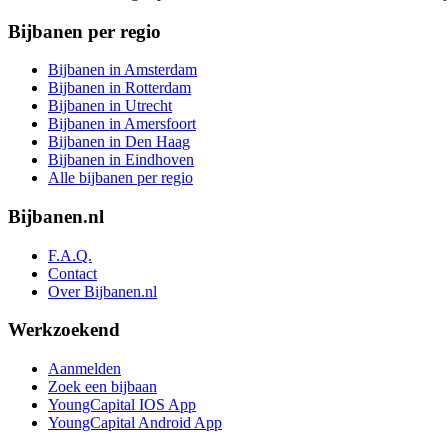
Bijbanen per regio
Bijbanen in Amsterdam
Bijbanen in Rotterdam
Bijbanen in Utrecht
Bijbanen in Amersfoort
Bijbanen in Den Haag
Bijbanen in Eindhoven
Alle bijbanen per regio
Bijbanen.nl
F.A.Q.
Contact
Over Bijbanen.nl
Werkzoekend
Aanmelden
Zoek een bijbaan
YoungCapital IOS App
YoungCapital Android App