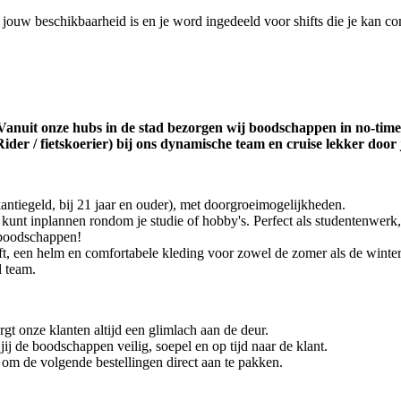
t jouw beschikbaarheid is en je word ingedeeld voor shifts die je kan co
anuit onze hubs in de stad bezorgen wij boodschappen in no-time op
ider / fietskoerier) bij ons dynamische team en cruise lekker door 
antiegeld, bij 21 jaar en ouder), met doorgroeimogelijkheden.
el kunt inplannen rondom je studie of hobby's. Perfect als studentenwe
-boodschappen!
ft, een helm en comfortabele kleding voor zowel de zomer als de winter
l team.
rgt onze klanten altijd een glimlach aan de deur.
j de boodschappen veilig, soepel en op tijd naar de klant.
r om de volgende bestellingen direct aan te pakken.