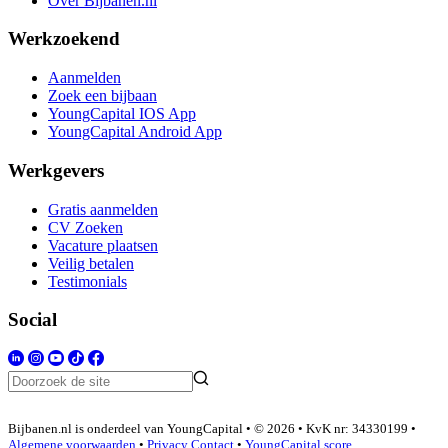
Over Bijbanen.nl
Werkzoekend
Aanmelden
Zoek een bijbaan
YoungCapital IOS App
YoungCapital Android App
Werkgevers
Gratis aanmelden
CV Zoeken
Vacature plaatsen
Veilig betalen
Testimonials
Social
Bijbanen.nl is onderdeel van YoungCapital • © 2026 • KvK nr: 34330199 •
Algemene voorwaarden
•
Privacy
Contact
•
YoungCapital score