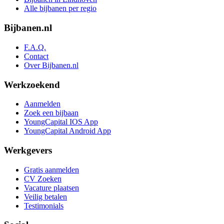
Alle bijbanen per regio
Bijbanen.nl
F.A.Q.
Contact
Over Bijbanen.nl
Werkzoekend
Aanmelden
Zoek een bijbaan
YoungCapital IOS App
YoungCapital Android App
Werkgevers
Gratis aanmelden
CV Zoeken
Vacature plaatsen
Veilig betalen
Testimonials