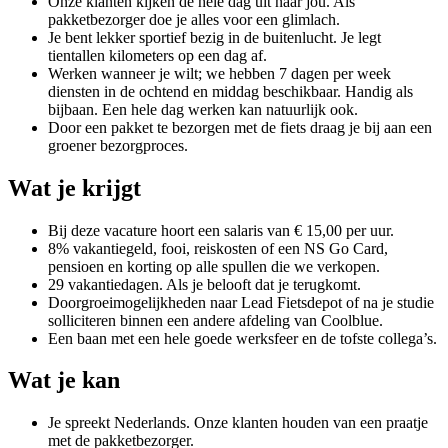
Onze klanten kijken de hele dag uit naar jou. Als
pakketbezorger doe je alles voor een glimlach.
Je bent lekker sportief bezig in de buitenlucht. Je legt
tientallen kilometers op een dag af.
Werken wanneer je wilt; we hebben 7 dagen per week
diensten in de ochtend en middag beschikbaar. Handig als
bijbaan. Een hele dag werken kan natuurlijk ook.
Door een pakket te bezorgen met de fiets draag je bij aan een
groener bezorgproces.
Wat je krijgt
Bij deze vacature hoort een salaris van € 15,00 per uur.
8% vakantiegeld, fooi, reiskosten of een NS Go Card,
pensioen en korting op alle spullen die we verkopen.
29 vakantiedagen. Als je belooft dat je terugkomt.
Doorgroeimogelijkheden naar Lead Fietsdepot of na je studie
solliciteren binnen een andere afdeling van Coolblue.
Een baan met een hele goede werksfeer en de tofste collega’s.
Wat je kan
Je spreekt Nederlands. Onze klanten houden van een praatje
met de pakketbezorger.