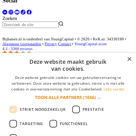
Social
Zoeken
Bijbanen.nl is onderdeel van YoungCapital • © 2026 • KvK nr: 34330199 •
Algemene voorwaarden
•
Privacy
Contact
•
YoungCapital score
4.3 - 3366 reviews
×
Deze website maakt gebruik
van cookies.
Inloggen als bedrijf
Deze website gebruikt cookies om uw gebruikerservaring te
E-mail
*
verbeteren. Door onze website te gebruiken, stemt u in met alle
cookies in overeenstemming met ons Cookiebeleid.
Lees verder
TOON ALLE PARTNERS
(1656) →
Wachtwoord
STRIKT NOODZAKELIJK
PRESTATIE
login gegevens onthouden
Wachtwoord vergeten?
login
TARGETING
FUNCTIONEEL
Bedrijf aanmelden