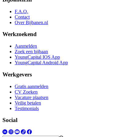
F.A.Q.
Contact
Over Bijbanen.nl
Werkzoekend
Aanmelden
Zoek een bijbaan
YoungCapital IOS App
YoungCapital Android App
Werkgevers
Gratis aanmelden
CV Zoeken
Vacature plaatsen
Veilig betalen
Testimonials
Social