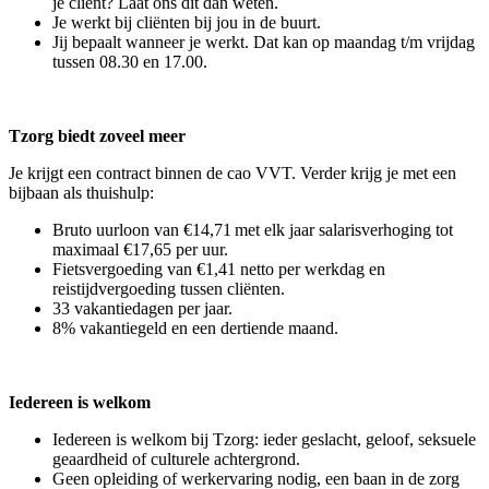
je cliënt? Laat ons dit dan weten.
Je werkt bij cliënten bij jou in de buurt.
Jij bepaalt wanneer je werkt. Dat kan op maandag t/m vrijdag
tussen 08.30 en 17.00.
Tzorg biedt zoveel meer
Je krijgt een contract binnen de cao VVT. Verder krijg je met een
bijbaan als thuishulp:
Bruto uurloon van €14,71 met elk jaar salarisverhoging tot
maximaal €17,65 per uur.
Fietsvergoeding van €1,41 netto per werkdag en
reistijdvergoeding tussen cliënten.
33 vakantiedagen per jaar.
8% vakantiegeld en een dertiende maand.
Iedereen is welkom
Iedereen is welkom bij Tzorg: ieder geslacht, geloof, seksuele
geaardheid of culturele achtergrond.
Geen opleiding of werkervaring nodig, een baan in de zorg