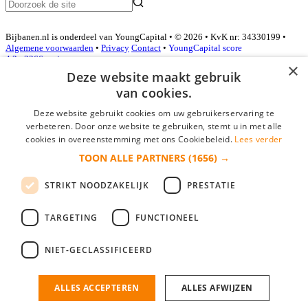
Bijbanen.nl is onderdeel van YoungCapital • © 2026 • KvK nr: 34330199 •
Algemene voorwaarden
•
Privacy
Contact
•
YoungCapital score
4.3 - 3366 reviews
×
Deze website maakt gebruik
van cookies.
Inloggen als bedrijf
Deze website gebruikt cookies om uw gebruikerservaring te
verbeteren. Door onze website te gebruiken, stemt u in met alle
E-mail
*
cookies in overeenstemming met ons Cookiebeleid.
Lees verder
TOON ALLE PARTNERS
(1656) →
Wachtwoord
STRIKT NOODZAKELIJK
PRESTATIE
login gegevens onthouden
Wachtwoord vergeten?
login
TARGETING
FUNCTIONEEL
Bedrijf aanmelden
NIET-GECLASSIFICEERD
Na het aanmelden kun je meteen je vacature plaatsen en heb je je
nieuwe collega/werknemer zo gevonden!
ALLES ACCEPTEREN
ALLES AFWIJZEN
Heb je nog geen gratis bedrijfsprofiel?