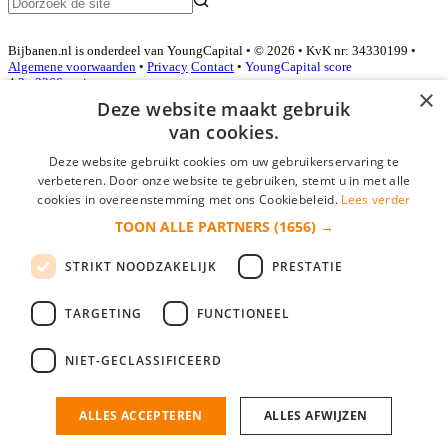
Bijbanen.nl is onderdeel van YoungCapital • © 2026 • KvK nr: 34330199 •
Algemene voorwaarden
•
Privacy
Contact
•
YoungCapital score
4.3 - 3366 reviews
×
Deze website maakt gebruik
van cookies.
Inloggen als bedrijf
Deze website gebruikt cookies om uw gebruikerservaring te
verbeteren. Door onze website te gebruiken, stemt u in met alle
E-mail
*
cookies in overeenstemming met ons Cookiebeleid.
Lees verder
TOON ALLE PARTNERS
(1656) →
Wachtwoord
STRIKT NOODZAKELIJK
PRESTATIE
login gegevens onthouden
Wachtwoord vergeten?
login
TARGETING
FUNCTIONEEL
Bedrijf aanmelden
NIET-GECLASSIFICEERD
Na het aanmelden kun je meteen je vacature plaatsen en heb je je
nieuwe collega/werknemer zo gevonden!
ALLES ACCEPTEREN
ALLES AFWIJZEN
Heb je nog geen gratis bedrijfsprofiel?