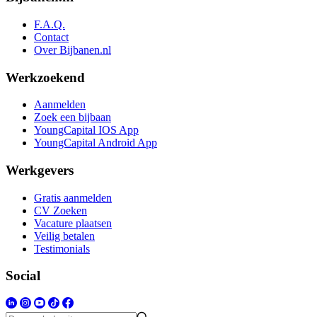
F.A.Q.
Contact
Over Bijbanen.nl
Werkzoekend
Aanmelden
Zoek een bijbaan
YoungCapital IOS App
YoungCapital Android App
Werkgevers
Gratis aanmelden
CV Zoeken
Vacature plaatsen
Veilig betalen
Testimonials
Social