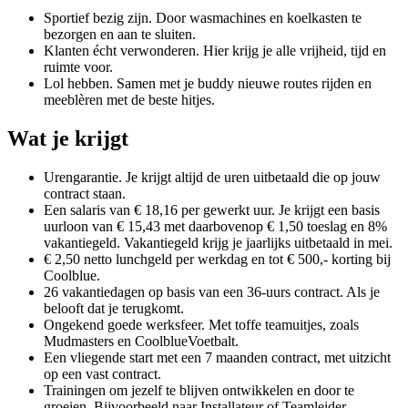
Sportief bezig zijn. Door wasmachines en koelkasten te
bezorgen en aan te sluiten.
Klanten écht verwonderen. Hier krijg je alle vrijheid, tijd en
ruimte voor.
Lol hebben. Samen met je buddy nieuwe routes rijden en
meeblèren met de beste hitjes.
Wat je krijgt
Urengarantie. Je krijgt altijd de uren uitbetaald die op jouw
contract staan.
Een salaris van € 18,16 per gewerkt uur. Je krijgt een basis
uurloon van € 15,43 met daarbovenop € 1,50 toeslag en 8%
vakantiegeld. Vakantiegeld krijg je jaarlijks uitbetaald in mei.
€ 2,50 netto lunchgeld per werkdag en tot € 500,- korting bij
Coolblue.
26 vakantiedagen op basis van een 36-uurs contract. Als je
belooft dat je terugkomt.
Ongekend goede werksfeer. Met toffe teamuitjes, zoals
Mudmasters en CoolblueVoetbalt.
Een vliegende start met een 7 maanden contract, met uitzicht
op een vast contract.
Trainingen om jezelf te blijven ontwikkelen en door te
groeien. Bijvoorbeeld naar Installateur of Teamleider.