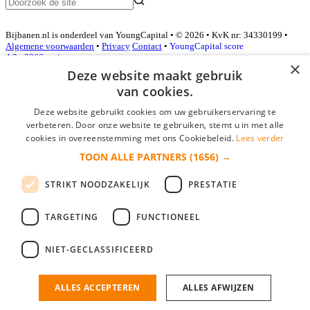
Bijbanen.nl is onderdeel van YoungCapital • © 2026 • KvK nr: 34330199 •
Algemene voorwaarden
•
Privacy
Contact
•
YoungCapital score
4.3 - 3366 reviews
×
Deze website maakt gebruik
van cookies.
Inloggen als bedrijf
Deze website gebruikt cookies om uw gebruikerservaring te
verbeteren. Door onze website te gebruiken, stemt u in met alle
E-mail
*
cookies in overeenstemming met ons Cookiebeleid.
Lees verder
TOON ALLE PARTNERS
(1656) →
Wachtwoord
STRIKT NOODZAKELIJK
PRESTATIE
login gegevens onthouden
Wachtwoord vergeten?
login
TARGETING
FUNCTIONEEL
Bedrijf aanmelden
NIET-GECLASSIFICEERD
Na het aanmelden kun je meteen je vacature plaatsen en heb je je
nieuwe collega/werknemer zo gevonden!
ALLES ACCEPTEREN
ALLES AFWIJZEN
Heb je nog geen gratis bedrijfsprofiel?