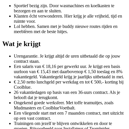
Sportief bezig zijn. Door wasmachines en koelkasten te
bezorgen en aan te sluiten.
Klanten écht verwonderen. Hier krijg je alle vrijheid, tijd en
ruimte voor.
Lol hebben. Samen met je buddy nieuwe routes rijden en
meeblèren met de beste hitjes.
Wat je krijgt
Urengarantie. Je krijgt altijd de uren uitbetaald die op jouw
contract staan.
Een salaris van € 18,16 per gewerkt uur. Je krijgt een basis
uurloon van € 15,43 met daarbovenop € 1,50 toeslag en 8%
vakantiegeld. Vakantiegeld krijg je jaarlijks uitbetaald in mei.
€ 2,50 netto lunchgeld per werkdag en tot € 500,- korting bij
Coolblue.
26 vakantiedagen op basis van een 36-uurs contract. Als je
belooft dat je terugkomt.
Ongekend goede werksfeer. Met toffe teamuitjes, zoals
Mudmasters en CoolblueVoetbalt.
Een vliegende start met een 7 maanden contract, met uitzicht
op een vast contract.
Trainingen om jezelf te blijven ontwikkelen en door te
groeien. Bijvoorbeeld naar Installateur of Teamleider.