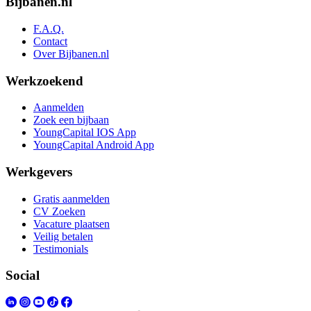
Bijbanen.nl
F.A.Q.
Contact
Over Bijbanen.nl
Werkzoekend
Aanmelden
Zoek een bijbaan
YoungCapital IOS App
YoungCapital Android App
Werkgevers
Gratis aanmelden
CV Zoeken
Vacature plaatsen
Veilig betalen
Testimonials
Social