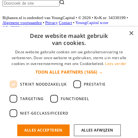
Bijbanen.nl is onderdeel van YoungCapital • © 2026 • KvK nr: 34330199 •
Algemene voorwaarden
•
Privacy
Contact
•
YoungCapital score
4.3 - 3366 reviews
×
Deze website maakt gebruik
van cookies.
Inloggen als bedrijf
Deze website gebruikt cookies om uw gebruikerservaring te
verbeteren. Door onze website te gebruiken, stemt u in met alle
E-mail
*
cookies in overeenstemming met ons Cookiebeleid.
Lees verder
TOON ALLE PARTNERS
(1656) →
Wachtwoord
STRIKT NOODZAKELIJK
PRESTATIE
login gegevens onthouden
Wachtwoord vergeten?
login
TARGETING
FUNCTIONEEL
Bedrijf aanmelden
NIET-GECLASSIFICEERD
Na het aanmelden kun je meteen je vacature plaatsen en heb je je
nieuwe collega/werknemer zo gevonden!
ALLES ACCEPTEREN
ALLES AFWIJZEN