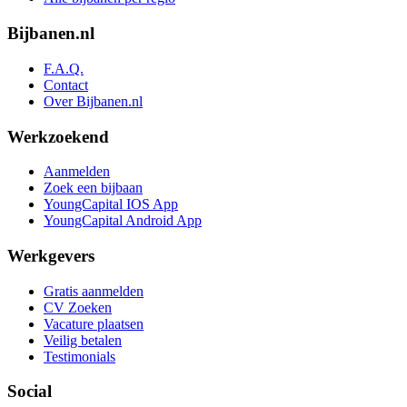
Bijbanen.nl
F.A.Q.
Contact
Over Bijbanen.nl
Werkzoekend
Aanmelden
Zoek een bijbaan
YoungCapital IOS App
YoungCapital Android App
Werkgevers
Gratis aanmelden
CV Zoeken
Vacature plaatsen
Veilig betalen
Testimonials
Social