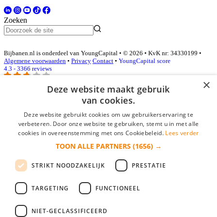
Zoeken
Bijbanen.nl is onderdeel van YoungCapital • © 2026 • KvK nr: 34330199 •
Algemene voorwaarden
•
Privacy
Contact
•
YoungCapital score
4.3 - 3366 reviews
×
Deze website maakt gebruik
van cookies.
Inloggen als bedrijf
Deze website gebruikt cookies om uw gebruikerservaring te
E-mail
*
verbeteren. Door onze website te gebruiken, stemt u in met alle
cookies in overeenstemming met ons Cookiebeleid.
Lees verder
TOON ALLE PARTNERS
(1656) →
Wachtwoord
STRIKT NOODZAKELIJK
PRESTATIE
login gegevens onthouden
Wachtwoord vergeten?
login
TARGETING
FUNCTIONEEL
Bedrijf aanmelden
NIET-GECLASSIFICEERD