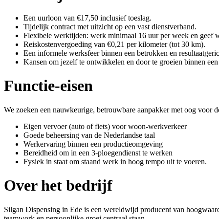
Een uurloon van €17,50 inclusief toeslag.
Tijdelijk contract met uitzicht op een vast dienstverband.
Flexibele werktijden: werk minimaal 16 uur per week en geef w
Reiskostenvergoeding van €0,21 per kilometer (tot 30 km).
Een informele werksfeer binnen een betrokken en resultaatgeric
Kansen om jezelf te ontwikkelen en door te groeien binnen een
Functie-eisen
We zoeken een nauwkeurige, betrouwbare aanpakker met oog voor de
Eigen vervoer (auto of fiets) voor woon-werkverkeer
Goede beheersing van de Nederlandse taal
Werkervaring binnen een productieomgeving
Bereidheid om in een 3-ploegendienst te werken
Fysiek in staat om staand werk in hoog tempo uit te voeren.
Over het bedrijf
Silgan Dispensing in Ede is een wereldwijd producent van hoogwaard
teamwork en persoonlijke groei centraal staan.