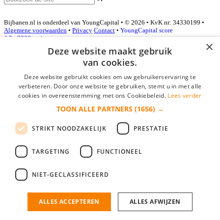
Bijbanen.nl is onderdeel van YoungCapital • © 2026 • KvK nr: 34330199 •
Algemene voorwaarden
•
Privacy
Contact
•
YoungCapital score
4.3 - 3366 reviews
×
Deze website maakt gebruik
van cookies.
Inloggen als bedrijf
Deze website gebruikt cookies om uw gebruikerservaring te
verbeteren. Door onze website te gebruiken, stemt u in met alle
E-mail
*
cookies in overeenstemming met ons Cookiebeleid.
Lees verder
TOON ALLE PARTNERS
(1656) →
Wachtwoord
STRIKT NOODZAKELIJK
PRESTATIE
login gegevens onthouden
Wachtwoord vergeten?
login
TARGETING
FUNCTIONEEL
Bedrijf aanmelden
NIET-GECLASSIFICEERD
Na het aanmelden kun je meteen je vacature plaatsen en heb je je
nieuwe collega/werknemer zo gevonden!
ALLES ACCEPTEREN
ALLES AFWIJZEN
Heb je nog geen gratis bedrijfsprofiel?