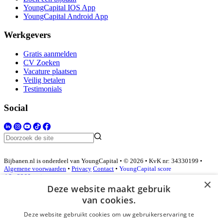
YoungCapital IOS App
YoungCapital Android App
Werkgevers
Gratis aanmelden
CV Zoeken
Vacature plaatsen
Veilig betalen
Testimonials
Social
Bijbanen.nl is onderdeel van YoungCapital • © 2026 • KvK nr: 34330199 •
Algemene voorwaarden
•
Privacy
Contact
•
YoungCapital score
4.3 - 3366 reviews
×
Deze website maakt gebruik
van cookies.
Inloggen als bedrijf
Deze website gebruikt cookies om uw gebruikerservaring te