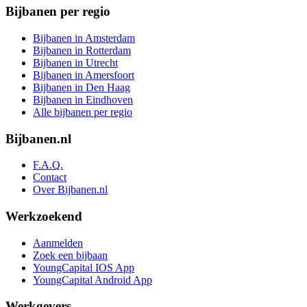
Bijbanen per regio
Bijbanen in Amsterdam
Bijbanen in Rotterdam
Bijbanen in Utrecht
Bijbanen in Amersfoort
Bijbanen in Den Haag
Bijbanen in Eindhoven
Alle bijbanen per regio
Bijbanen.nl
F.A.Q.
Contact
Over Bijbanen.nl
Werkzoekend
Aanmelden
Zoek een bijbaan
YoungCapital IOS App
YoungCapital Android App
Werkgevers