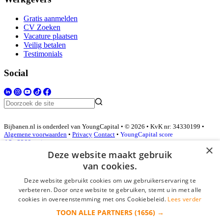
Gratis aanmelden
CV Zoeken
Vacature plaatsen
Veilig betalen
Testimonials
Social
Bijbanen.nl is onderdeel van YoungCapital • © 2026 • KvK nr: 34330199 •
Algemene voorwaarden
•
Privacy
Contact
•
YoungCapital score
4.3 - 3366 reviews
×
Deze website maakt gebruik
van cookies.
Inloggen als bedrijf
Deze website gebruikt cookies om uw gebruikerservaring te
verbeteren. Door onze website te gebruiken, stemt u in met alle
E-mail
*
cookies in overeenstemming met ons Cookiebeleid.
Lees verder
TOON ALLE PARTNERS
(1656) →
Wachtwoord