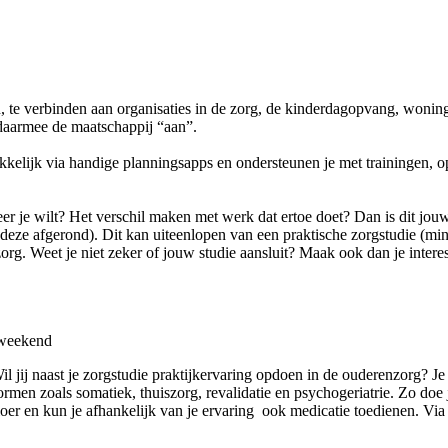
, te verbinden aan organisaties in de zorg, de kinderdagopvang, woni
 daarmee de maatschappij “aan”.
lijk via handige planningsapps en ondersteunen je met trainingen, opl
er je wilt? Het verschil maken met werk dat ertoe doet? Dan is dit jouw
ebt deze afgerond). Dit kan uiteenlopen van een praktische zorgstudie (
g. Weet je niet zeker of jouw studie aansluit? Maak ook dan je interess
t weekend
 Wil jij naast je zorgstudie praktijkervaring opdoen in de ouderenzorg
ormen zoals somatiek, thuiszorg, revalidatie en psychogeriatrie. Zo doe 
vloer en kun je afhankelijk van je ervaring ook medicatie toedienen. Via 