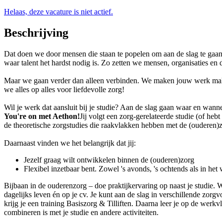
Helaas, deze vacature is niet actief.
Beschrijving
Dat doen we door mensen die staan te popelen om aan de slag te gaan
waar talent het hardst nodig is. Zo zetten we mensen, organisaties en
Maar we gaan verder dan alleen verbinden. We maken jouw werk makke
we alles op alles voor liefdevolle zorg!
Wil je werk dat aansluit bij je studie? Aan de slag gaan waar en wanne
You're on met Aethon!
Jij volgt een zorg-gerelateerde studie (of h
de theoretische zorgstudies die raakvlakken hebben met de (ouderen)zor
Daarnaast vinden we het belangrijk dat jij:
Jezelf graag wilt ontwikkelen binnen de (ouderen)zorg
Flexibel inzetbaar bent. Zowel 's avonds, 's ochtends als in he
Bijbaan in de ouderenzorg – doe praktijkervaring op naast je studie.
dagelijks leven én op je cv. Je kunt aan de slag in verschillende zorgv
krijg je een training Basiszorg & Tilliften. Daarna leer je op de werk
combineren is met je studie en andere activiteiten.