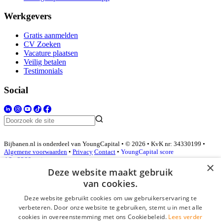
Werkgevers
Gratis aanmelden
CV Zoeken
Vacature plaatsen
Veilig betalen
Testimonials
Social
Bijbanen.nl is onderdeel van YoungCapital • © 2026 • KvK nr: 34330199 •
Algemene voorwaarden
•
Privacy
Contact
•
YoungCapital score
4.3 - 3366 reviews
×
Deze website maakt gebruik
van cookies.
Inloggen als bedrijf
Deze website gebruikt cookies om uw gebruikerservaring te
verbeteren. Door onze website te gebruiken, stemt u in met alle
E-mail
*
cookies in overeenstemming met ons Cookiebeleid.
Lees verder