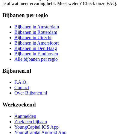
je al wat meer ervaring hebt. Meer weten? Check onze FAQ.
Bijbanen per regio
Bijbanen in Amsterdam
Bijbanen in Rotterdam
Bijbanen in Utrecht
Bijbanen in Amersfoort
Bijbanen in Den Haag
Bijbanen in Eindhoven
Alle bijbanen per regio
Bijbanen.nl
F.A.Q.
Contact
Over Bijbanen.nl
Werkzoekend
Aanmelden
Zoek een bijbaan
YoungCapital IOS App
YoungCapital Android App