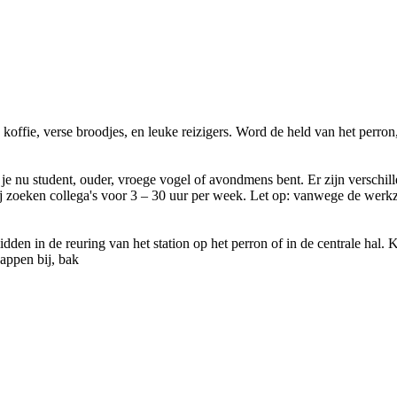
le koffie, verse broodjes, en leuke reizigers. Word de held van het perro
f je nu student, ouder, vroege vogel of avondmens bent. Er zijn verschi
 Wij zoeken collega's voor 3 – 30 uur per week. Let op: vanwege de werkz
idden in de reuring van het station op het perron of in de centrale hal. 
happen bij, bak