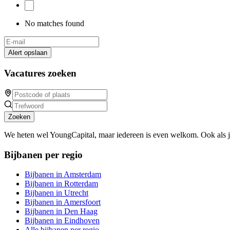
No matches found
Alert opslaan
Vacatures zoeken
Zoeken
We heten wel YoungCapital, maar iedereen is even welkom. Ook als 
Bijbanen per regio
Bijbanen in Amsterdam
Bijbanen in Rotterdam
Bijbanen in Utrecht
Bijbanen in Amersfoort
Bijbanen in Den Haag
Bijbanen in Eindhoven
Alle bijbanen per regio