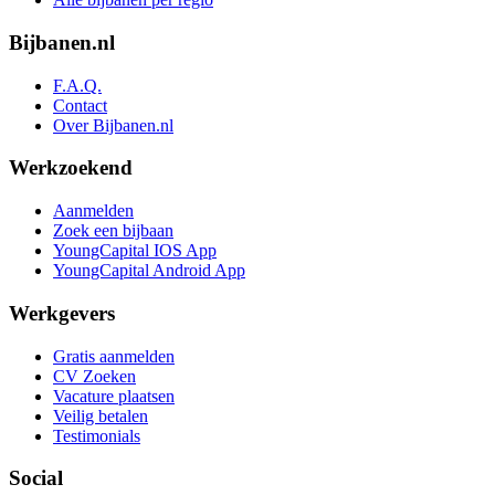
Bijbanen.nl
F.A.Q.
Contact
Over Bijbanen.nl
Werkzoekend
Aanmelden
Zoek een bijbaan
YoungCapital IOS App
YoungCapital Android App
Werkgevers
Gratis aanmelden
CV Zoeken
Vacature plaatsen
Veilig betalen
Testimonials
Social