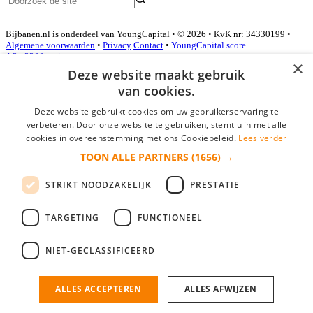
Bijbanen.nl is onderdeel van YoungCapital • © 2026 • KvK nr: 34330199 •
Algemene voorwaarden
•
Privacy
Contact
•
YoungCapital score
4.3 - 3366 reviews
×
Deze website maakt gebruik
van cookies.
Inloggen als bedrijf
Deze website gebruikt cookies om uw gebruikerservaring te
verbeteren. Door onze website te gebruiken, stemt u in met alle
E-mail
*
cookies in overeenstemming met ons Cookiebeleid.
Lees verder
TOON ALLE PARTNERS
(1656) →
Wachtwoord
STRIKT NOODZAKELIJK
PRESTATIE
login gegevens onthouden
Wachtwoord vergeten?
login
TARGETING
FUNCTIONEEL
Bedrijf aanmelden
NIET-GECLASSIFICEERD
Na het aanmelden kun je meteen je vacature plaatsen en heb je je
nieuwe collega/werknemer zo gevonden!
ALLES ACCEPTEREN
ALLES AFWIJZEN
Heb je nog geen gratis bedrijfsprofiel?