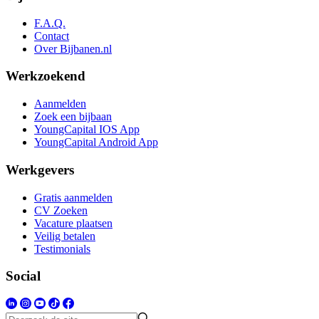
F.A.Q.
Contact
Over Bijbanen.nl
Werkzoekend
Aanmelden
Zoek een bijbaan
YoungCapital IOS App
YoungCapital Android App
Werkgevers
Gratis aanmelden
CV Zoeken
Vacature plaatsen
Veilig betalen
Testimonials
Social