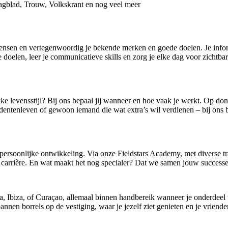
agblad, Trouw, Volkskrant en nog veel meer
 mensen en vertegenwoordig je bekende merken en goede doelen. Je info
oelen, leer je communicatieve skills en zorg je elke dag voor zichtbare 
kke levensstijl? Bij ons bepaal jij wanneer en hoe vaak je werkt. Op do
dentenleven of gewoon iemand die wat extra’s wil verdienen – bij ons b
persoonlijke ontwikkeling. Via onze Fieldstars Academy, met diverse tr
jouw carrière. En wat maakt het nog specialer? Dat we samen jouw succes
a, Ibiza, of Curaçao, allemaal binnen handbereik wanneer je onderdeel wo
en borrels op de vestiging, waar je jezelf ziet genieten en je vrienden