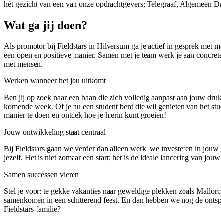
hét gezicht van een van onze opdrachtgevers; Telegraaf, Algemeen D
Wat ga jij doen?
Als promotor bij Fieldstars in Hilversum ga je actief in gesprek met
een open en positieve manier. Samen met je team werk je aan concrete d
met mensen.
Werken wanneer het jou uitkomt
Ben jij op zoek naar een baan die zich volledig aanpast aan jouw dru
komende week. Of je nu een student bent die wil genieten van het stu
manier te doen en ontdek hoe je hierin kunt groeien!
Jouw ontwikkeling staat centraal
Bij Fieldstars gaan we verder dan alleen werk; we investeren in jouw 
jezelf. Het is niet zomaar een start; het is de ideale lancering van 
Samen successen vieren
Stel je voor: te gekke vakanties naar geweldige plekken zoals Mallorc
samenkomen in een schitterend feest. En dan hebben we nog de ontspann
Fieldstars-familie?