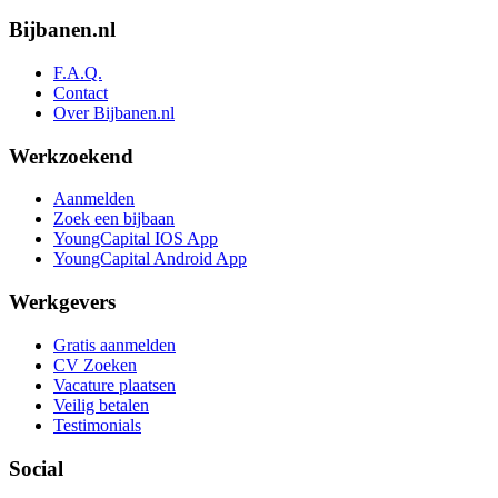
Bijbanen.nl
F.A.Q.
Contact
Over Bijbanen.nl
Werkzoekend
Aanmelden
Zoek een bijbaan
YoungCapital IOS App
YoungCapital Android App
Werkgevers
Gratis aanmelden
CV Zoeken
Vacature plaatsen
Veilig betalen
Testimonials
Social