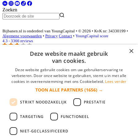
Zoeken
Bijbanen.nl is onderdeel van YoungCapital • © 2026 • KvK nr: 34330199 •
Algemene voorwaarden
•
Privacy
Contact
•
YoungCapital score
4.3 - 3366 reviews
×
Deze website maakt gebruik
van cookies.
Inloggen als bedrijf
Deze website gebruikt cookies om uw gebruikerservaring te
E-mail
*
verbeteren. Door onze website te gebruiken, stemt u in met alle
cookies in overeenstemming met ons Cookiebeleid.
Lees verder
TOON ALLE PARTNERS
(1656) →
Wachtwoord
STRIKT NOODZAKELIJK
PRESTATIE
login gegevens onthouden
Wachtwoord vergeten?
login
TARGETING
FUNCTIONEEL
Bedrijf aanmelden
NIET-GECLASSIFICEERD