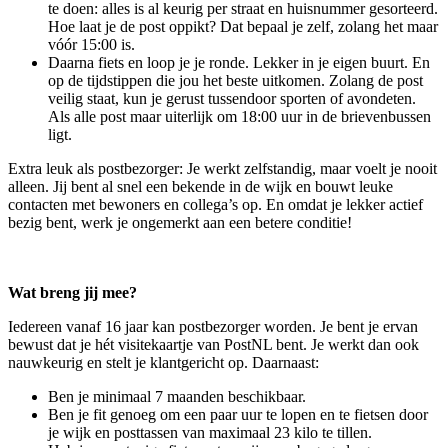
te doen: alles is al keurig per straat en huisnummer gesorteerd.
Hoe laat je de post oppikt? Dat bepaal je zelf, zolang het maar
vóór 15:00 is.
Daarna fiets en loop je je ronde. Lekker in je eigen buurt. En
op de tijdstippen die jou het beste uitkomen. Zolang de post
veilig staat, kun je gerust tussendoor sporten of avondeten.
Als alle post maar uiterlijk om 18:00 uur in de brievenbussen
ligt.
Extra leuk als postbezorger: Je werkt zelfstandig, maar voelt je nooit
alleen. Jij bent al snel een bekende in de wijk en bouwt leuke
contacten met bewoners en collega’s op. En omdat je lekker actief
bezig bent, werk je ongemerkt aan een betere conditie!
Wat breng jij mee?
Iedereen vanaf 16 jaar kan postbezorger worden. Je bent je ervan
bewust dat je hét visitekaartje van PostNL bent. Je werkt dan ook
nauwkeurig en stelt je klantgericht op. Daarnaast:
Ben je minimaal 7 maanden beschikbaar.
Ben je fit genoeg om een paar uur te lopen en te fietsen door
je wijk en posttassen van maximaal 23 kilo te tillen.