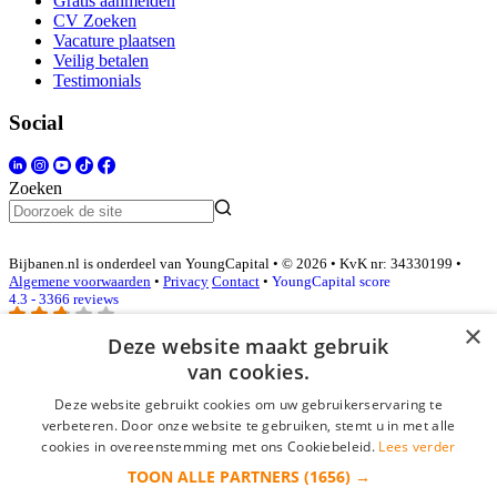
Gratis aanmelden
CV Zoeken
Vacature plaatsen
Veilig betalen
Testimonials
Social
Zoeken
Bijbanen.nl is onderdeel van YoungCapital • © 2026 • KvK nr: 34330199 •
Algemene voorwaarden
•
Privacy
Contact
•
YoungCapital score
4.3 - 3366 reviews
×
Deze website maakt gebruik
van cookies.
Inloggen als bedrijf
Deze website gebruikt cookies om uw gebruikerservaring te
E-mail
*
verbeteren. Door onze website te gebruiken, stemt u in met alle
cookies in overeenstemming met ons Cookiebeleid.
Lees verder
TOON ALLE PARTNERS
(1656) →
Wachtwoord