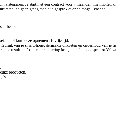
kunt afstemmen. Je start met een contract voor 7 maanden, met mogelijkh
lliciteren, en gaan graag met je in gesprek over de mogelijkheden.
 uitbetalen.
betaald of kunt deze opnemen als vrije tijd.
ebruik van je smartphone, gemaakte onkosten en onderhoud van je fiets 
lijkse resultaatafhankelijke uitkering krijgen die kan oplopen tot 3% van
.
 leuke producten.
ga's.