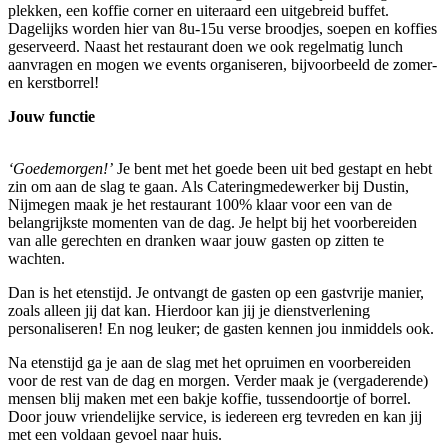
plekken, een koffie corner en uiteraard een uitgebreid buffet.
Dagelijks worden hier van 8u-15u verse broodjes, soepen en koffies
geserveerd. Naast het restaurant doen we ook regelmatig lunch
aanvragen en mogen we events organiseren, bijvoorbeeld de zomer-
en kerstborrel!
Jouw functie
‘Goedemorgen!’
Je bent met het goede been uit bed gestapt en hebt
zin om aan de slag te gaan. Als Cateringmedewerker bij Dustin,
Nijmegen maak je het restaurant 100% klaar voor een van de
belangrijkste momenten van de dag. Je helpt bij het voorbereiden
van alle gerechten en dranken waar jouw gasten op zitten te
wachten.
Dan is het etenstijd. Je ontvangt de gasten op een gastvrije manier,
zoals alleen jij dat kan. Hierdoor kan jij je dienstverlening
personaliseren! En nog leuker; de gasten kennen jou inmiddels ook.
Na etenstijd ga je aan de slag met het opruimen en voorbereiden
voor de rest van de dag en morgen. Verder maak je (vergaderende)
mensen blij maken met een bakje koffie, tussendoortje of borrel.
Door jouw vriendelijke service, is iedereen erg tevreden en kan jij
met een voldaan gevoel naar huis.