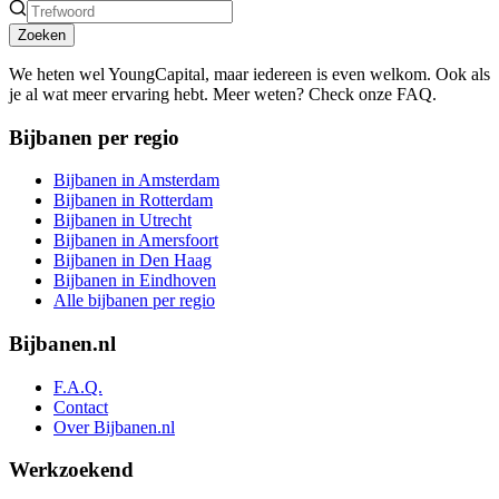
Zoeken
We heten wel YoungCapital, maar iedereen is even welkom. Ook als
je al wat meer ervaring hebt. Meer weten? Check onze FAQ.
Bijbanen per regio
Bijbanen in Amsterdam
Bijbanen in Rotterdam
Bijbanen in Utrecht
Bijbanen in Amersfoort
Bijbanen in Den Haag
Bijbanen in Eindhoven
Alle bijbanen per regio
Bijbanen.nl
F.A.Q.
Contact
Over Bijbanen.nl
Werkzoekend