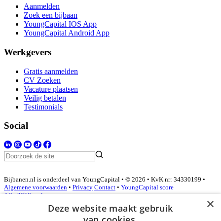
Aanmelden
Zoek een bijbaan
YoungCapital IOS App
YoungCapital Android App
Werkgevers
Gratis aanmelden
CV Zoeken
Vacature plaatsen
Veilig betalen
Testimonials
Social
Bijbanen.nl is onderdeel van YoungCapital • © 2026 • KvK nr: 34330199 •
Algemene voorwaarden
•
Privacy
Contact
•
YoungCapital score
4.3 - 3366 reviews
×
Deze website maakt gebruik
van cookies.