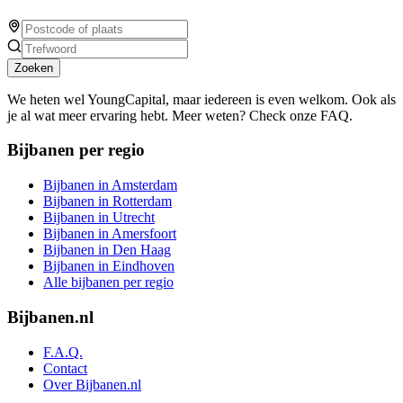
Zoeken
We heten wel YoungCapital, maar iedereen is even welkom. Ook als
je al wat meer ervaring hebt. Meer weten? Check onze FAQ.
Bijbanen per regio
Bijbanen in Amsterdam
Bijbanen in Rotterdam
Bijbanen in Utrecht
Bijbanen in Amersfoort
Bijbanen in Den Haag
Bijbanen in Eindhoven
Alle bijbanen per regio
Bijbanen.nl
F.A.Q.
Contact
Over Bijbanen.nl