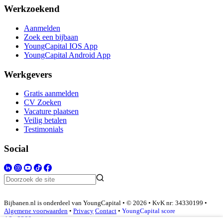
Werkzoekend
Aanmelden
Zoek een bijbaan
YoungCapital IOS App
YoungCapital Android App
Werkgevers
Gratis aanmelden
CV Zoeken
Vacature plaatsen
Veilig betalen
Testimonials
Social
Bijbanen.nl is onderdeel van YoungCapital • © 2026 • KvK nr: 34330199 •
Algemene voorwaarden
•
Privacy
Contact
•
YoungCapital score
4.3 - 3366 reviews