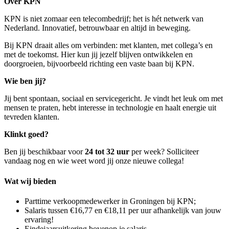
Over KPN
KPN is niet zomaar een telecombedrijf; het is hét netwerk van
Nederland. Innovatief, betrouwbaar en altijd in beweging.
Bij KPN draait alles om verbinden: met klanten, met collega’s en
met de toekomst. Hier kun jij jezelf blijven ontwikkelen en
doorgroeien, bijvoorbeeld richting een vaste baan bij KPN.
Wie ben jij?
Jij bent spontaan, sociaal en servicegericht. Je vindt het leuk om met
mensen te praten, hebt interesse in technologie en haalt energie uit
tevreden klanten.
Klinkt goed?
Ben jij beschikbaar voor
24 tot 32 uur
per week? Solliciteer
vandaag nog en wie weet word jij onze nieuwe collega!
Wat wij bieden
Parttime verkoopmedewerker in Groningen bij KPN;
Salaris tussen €16,77 en €18,11 per uur afhankelijk van jouw
ervaring!
Eindejaarsuitkering bovenop je salaris