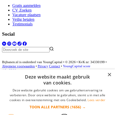
Gratis aanmelden
CV Zoeken
Vacature plaatsen
Veilig betalen
Testimonials
Social
Bijbanen.nl is onderdeel van YoungCapital • © 2026 • KvK nr: 34330199 •
Algemene voorwaarden
•
Privacy
Contact
•
YoungCapital score
4.3 - 3366 reviews
×
Deze website maakt gebruik
van cookies.
Inloggen als bedrijf
Deze website gebruikt cookies om uw gebruikerservaring te
verbeteren. Door onze website te gebruiken, stemt u in met alle
E-mail
*
cookies in overeenstemming met ons Cookiebeleid.
Lees verder
TOON ALLE PARTNERS
(1656) →
Wachtwoord