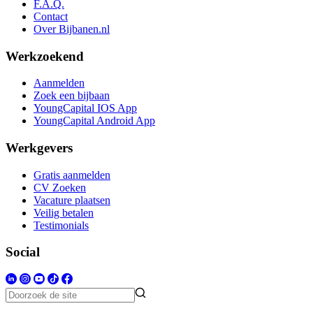
F.A.Q.
Contact
Over Bijbanen.nl
Werkzoekend
Aanmelden
Zoek een bijbaan
YoungCapital IOS App
YoungCapital Android App
Werkgevers
Gratis aanmelden
CV Zoeken
Vacature plaatsen
Veilig betalen
Testimonials
Social