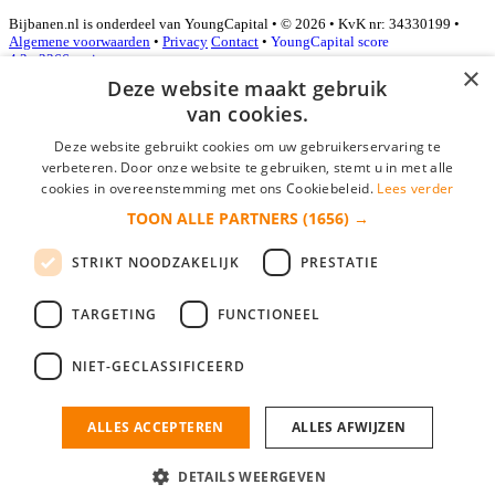
Bijbanen.nl is onderdeel van YoungCapital • © 2026 • KvK nr: 34330199 •
Algemene voorwaarden
•
Privacy
Contact
•
YoungCapital score
4.3 - 3366 reviews
×
Deze website maakt gebruik
van cookies.
Inloggen als bedrijf
Deze website gebruikt cookies om uw gebruikerservaring te
verbeteren. Door onze website te gebruiken, stemt u in met alle
E-mail
*
cookies in overeenstemming met ons Cookiebeleid.
Lees verder
TOON ALLE PARTNERS
(1656) →
Wachtwoord
STRIKT NOODZAKELIJK
PRESTATIE
login gegevens onthouden
Wachtwoord vergeten?
login
TARGETING
FUNCTIONEEL
Bedrijf aanmelden
NIET-GECLASSIFICEERD
Na het aanmelden kun je meteen je vacature plaatsen en heb je je
nieuwe collega/werknemer zo gevonden!
ALLES ACCEPTEREN
ALLES AFWIJZEN
Heb je nog geen gratis bedrijfsprofiel?
DETAILS WEERGEVEN
Bedrijf aanmelden