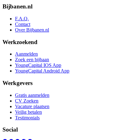
Bijbanen.nl
F.A.Q.
Contact
Over Bijbanen.nl
Werkzoekend
Aanmelden
Zoek een bijbaan
YoungCapital IOS App
YoungCapital Android App
Werkgevers
Gratis aanmelden
CV Zoeken
Vacature plaatsen
Veilig betalen
Testimonials
Social