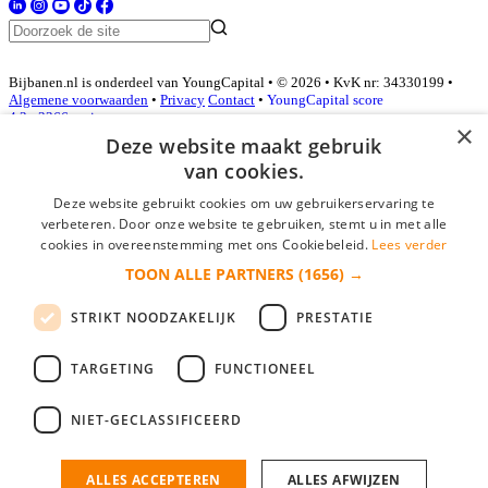
Bijbanen.nl is onderdeel van YoungCapital • © 2026 • KvK nr: 34330199 •
Algemene voorwaarden
•
Privacy
Contact
•
YoungCapital score
4.3 - 3366 reviews
×
Deze website maakt gebruik
van cookies.
Inloggen als bedrijf
Deze website gebruikt cookies om uw gebruikerservaring te
verbeteren. Door onze website te gebruiken, stemt u in met alle
E-mail
*
cookies in overeenstemming met ons Cookiebeleid.
Lees verder
TOON ALLE PARTNERS
(1656) →
Wachtwoord
STRIKT NOODZAKELIJK
PRESTATIE
login gegevens onthouden
Wachtwoord vergeten?
login
TARGETING
FUNCTIONEEL
Bedrijf aanmelden
NIET-GECLASSIFICEERD
Na het aanmelden kun je meteen je vacature plaatsen en heb je je
nieuwe collega/werknemer zo gevonden!
ALLES ACCEPTEREN
ALLES AFWIJZEN