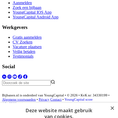
Aanmelden
Zoek een bijbaan
YoungCapital IOS App
YoungCapital Android App
Werkgevers
Gratis aanmelden
CV Zoeken
Vacature plaatsen
Veilig betalen
Testimonials
Social
Bijbanen.nl is onderdeel van YoungCapital • © 2026 • KvK nr: 34330199 •
Algemene voorwaarden
•
Privacy
Contact
•
YoungCapital score
4.3 - 3366 reviews
×
Deze website maakt gebruik
van cookies.