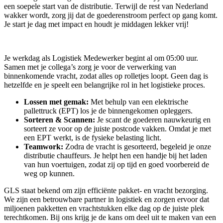
een soepele start van de distributie. Terwijl de rest van Nederland
wakker wordt, zorg jij dat de goederenstroom perfect op gang komt.
Je start je dag met impact en houdt je middagen lekker vrij!
Je werkdag als Logistiek Medewerker begint al om 05:00 uur.
Samen met je collega’s zorg je voor de verwerking van
binnenkomende vracht, zodat alles op rolletjes loopt. Geen dag is
hetzelfde en je speelt een belangrijke rol in het logistieke proces.
Lossen met gemak:
Met behulp van een elektrische
pallettruck (EPT) los je de binnengekomen opleggers.
Sorteren & Scannen:
Je scant de goederen nauwkeurig en
sorteert ze voor op de juiste postcode vakken. Omdat je met
een EPT werkt, is de fysieke belasting licht.
Teamwork:
Zodra de vracht is gesorteerd, begeleid je onze
distributie chauffeurs. Je helpt hen een handje bij het laden
van hun voertuigen, zodat zij op tijd en goed voorbereid de
weg op kunnen.
GLS staat bekend om zijn efficiënte pakket- en vracht bezorging.
We zijn een betrouwbare partner in logistiek en zorgen ervoor dat
miljoenen pakketten en vrachtstukken elke dag op de juiste plek
terechtkomen. Bij ons krijg je de kans om deel uit te maken van een