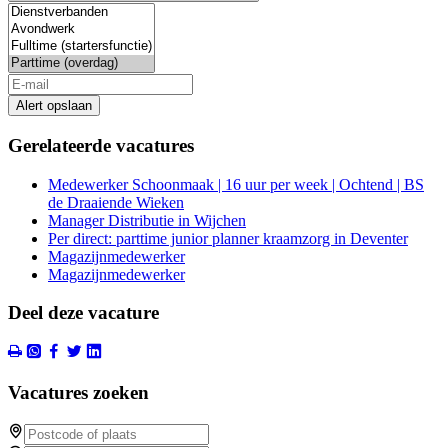
Alert opslaan
Gerelateerde vacatures
Medewerker Schoonmaak | 16 uur per week | Ochtend | BS
de Draaiende Wieken
Manager Distributie in Wijchen
Per direct: parttime junior planner kraamzorg in Deventer
Magazijnmedewerker
Magazijnmedewerker
Deel deze vacature
Vacatures zoeken