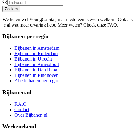
Zoeken
We heten wel YoungCapital, maar iedereen is even welkom. Ook als
je al wat meer ervaring hebt. Meer weten? Check onze FAQ.
Bijbanen per regio
Bijbanen in Amsterdam
Bijbanen in Rotterdam
Bijbanen in Utrecht
Bijbanen in Amersfoort
Bijbanen in Den Haag
Bijbanen in Eindhoven
Alle bijbanen per regio
Bijbanen.nl
F.A.Q.
Contact
Over Bijbanen.nl
Werkzoekend