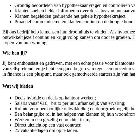
Grondig beoordelen van hypotheekaanvragen en controleren va
Klanten snel en helder informeren over de status van hun aanvr
Klanten begeleiden gedurende het gehele hypotheektraject;
Proactief communiceren en klanten continu op de hoogte houd
Bij ons bedrijf help je mensen hun droomhuis te vinden. Als hypotheeka
ontwikkelt jezelf continu en krijgt volop kansen om door te groeien. 
kopen van hun woning.
Wie ben jij?
Jij bent enthousiast en gedreven, met een echte passie voor klantcont
vanzelfsprekend, en je hebt een goed begrip van regels en procedures. 
in finance is een pluspunt, maar ook gemotiveerde starters zijn van h
Wat wij bieden
Deels hybride en deels op kantoor werken;
Salaris vanaf €16,- bruto per uur, afhankelijk van ervaring;
Ruimte voor persoonlijke ontwikkeling en doorgroeimogelijkh
Een belangrijke rol in het helpen van klanten bij hun woondro
Werken in een gezellig en nuchter team;
Direct uitzicht op een vast contract;
25 vakantiedagen om op te laden.