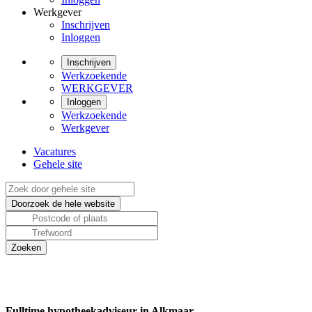
Werkgever
Inschrijven
Inloggen
Inschrijven
Werkzoekende
WERKGEVER
Inloggen
Werkzoekende
Werkgever
Vacatures
Gehele site
Fulltime hypotheekadviseur in Alkmaar