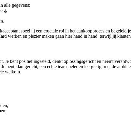
n alle gegevens;
aag;
en.
cceptant speel jij een cruciale rol in het aankoopproces en begeleid je 
Hard werken en plezier maken gaan hier hand in hand, terwijl jij klante
act. Je bent positief ingesteld, denkt oplossingsgericht en neemt verant
Je bent klantgericht, een echte teamspeler en leergierig, met de ambitie
arte welkom.
eden;
men;