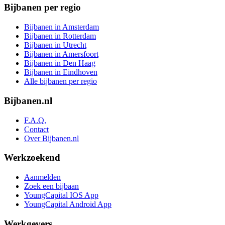
Bijbanen per regio
Bijbanen in Amsterdam
Bijbanen in Rotterdam
Bijbanen in Utrecht
Bijbanen in Amersfoort
Bijbanen in Den Haag
Bijbanen in Eindhoven
Alle bijbanen per regio
Bijbanen.nl
F.A.Q.
Contact
Over Bijbanen.nl
Werkzoekend
Aanmelden
Zoek een bijbaan
YoungCapital IOS App
YoungCapital Android App
Werkgevers