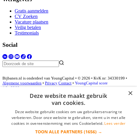
Gratis aanmelden
CV Zoeken
Vacature plaatsen
Veilig betalen
Testimonials
Social
Bijbanen.nl is onderdeel van YoungCapital • © 2026 • KvK nr: 34330199 •
Algemene voorwaarden
•
Privacy
Contact
•
YoungCapital score
4.3 - 3366 reviews
×
Deze website maakt gebruik
van cookies.
Inloggen als bedrijf
Deze website gebruikt cookies om uw gebruikerservaring te
verbeteren. Door onze website te gebruiken, stemt u in met alle
E-mail
*
cookies in overeenstemming met ons Cookiebeleid.
Lees verder
TOON ALLE PARTNERS
(1656) →
Wachtwoord