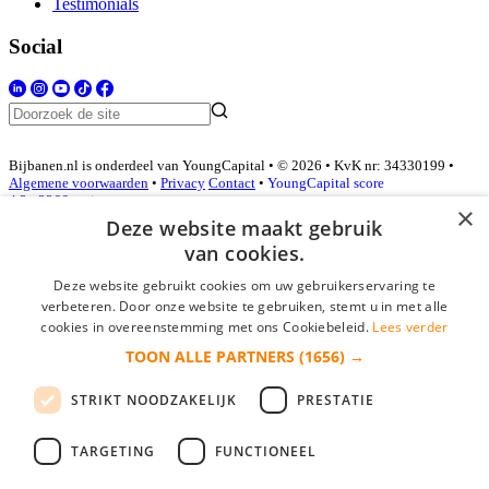
Testimonials
Social
Bijbanen.nl is onderdeel van YoungCapital • © 2026 • KvK nr: 34330199 •
Algemene voorwaarden
•
Privacy
Contact
•
YoungCapital score
4.3 - 3366 reviews
×
Deze website maakt gebruik
van cookies.
Inloggen als bedrijf
Deze website gebruikt cookies om uw gebruikerservaring te
verbeteren. Door onze website te gebruiken, stemt u in met alle
E-mail
*
cookies in overeenstemming met ons Cookiebeleid.
Lees verder
TOON ALLE PARTNERS
(1656) →
Wachtwoord
STRIKT NOODZAKELIJK
PRESTATIE
login gegevens onthouden
Wachtwoord vergeten?
login
TARGETING
FUNCTIONEEL