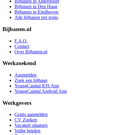
Bijbanen in Amersfoort
Bijbanen in Den Haag
Bijbanen in Eindhoven
Alle bijbanen per regio
Bijbanen.nl
F.A.Q.
Contact
Over Bijbanen.nl
Werkzoekend
Aanmelden
Zoek een bijbaan
YoungCapital IOS App
YoungCapital Android App
Werkgevers
Gratis aanmelden
CV Zoeken
Vacature plaatsen
Veilig betalen