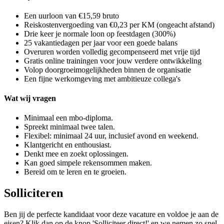
Een uurloon van €15,59 bruto
Reiskostenvergoeding van €0,23 per KM (ongeacht afstand)
Drie keer je normale loon op feestdagen (300%)
25 vakantiedagen per jaar voor een goede balans
Overuren worden volledig gecompenseerd met vrije tijd
Gratis online trainingen voor jouw verdere ontwikkeling
Volop doorgroeimogelijkheden binnen de organisatie
Een fijne werkomgeving met ambitieuze collega's
Wat wij vragen
Minimaal een mbo-diploma.
Spreekt minimaal twee talen.
Flexibel: minimaal 24 uur, inclusief avond en weekend.
Klantgericht en enthousiast.
Denkt mee en zoekt oplossingen.
Kan goed simpele rekensommen maken.
Bereid om te leren en te groeien.
Solliciteren
Ben jij de perfecte kandidaat voor deze vacature en voldoe je aan de
eisen? Klik dan op de knop 'Solliciteer direct!' en we nemen zo snel