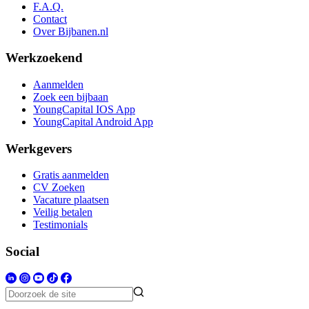
F.A.Q.
Contact
Over Bijbanen.nl
Werkzoekend
Aanmelden
Zoek een bijbaan
YoungCapital IOS App
YoungCapital Android App
Werkgevers
Gratis aanmelden
CV Zoeken
Vacature plaatsen
Veilig betalen
Testimonials
Social