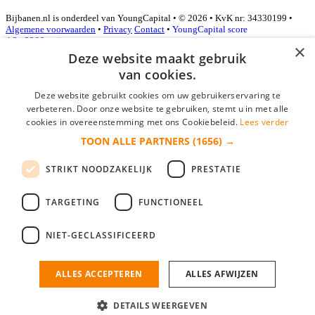
Bijbanen.nl is onderdeel van YoungCapital • © 2026 • KvK nr: 34330199 •
Algemene voorwaarden
•
Privacy
Contact
•
YoungCapital score
4.3 - 3366 reviews
×
Deze website maakt gebruik
van cookies.
Inloggen als bedrijf
Deze website gebruikt cookies om uw gebruikerservaring te
verbeteren. Door onze website te gebruiken, stemt u in met alle
E-mail
*
cookies in overeenstemming met ons Cookiebeleid.
Lees verder
TOON ALLE PARTNERS
(1656) →
Wachtwoord
STRIKT NOODZAKELIJK
PRESTATIE
login gegevens onthouden
Wachtwoord vergeten?
login
TARGETING
FUNCTIONEEL
Bedrijf aanmelden
NIET-GECLASSIFICEERD
Na het aanmelden kun je meteen je vacature plaatsen en heb je je
nieuwe collega/werknemer zo gevonden!
ALLES ACCEPTEREN
ALLES AFWIJZEN
Heb je nog geen gratis bedrijfsprofiel?
DETAILS WEERGEVEN