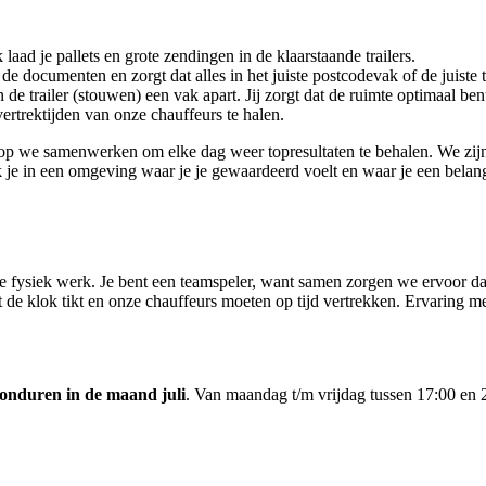
laad je pallets en grote zendingen in de klaarstaande trailers.
de documenten en zorgt dat alles in het juiste postcodevak of de juiste t
e trailer (stouwen) een vak apart. Jij zorgt dat de ruimte optimaal benu
rtrektijden van onze chauffeurs te halen.
op we samenwerken om elke dag weer topresultaten te behalen. We zijn 
e in een omgeving waar je je gewaardeerd voelt en waar je een belangri
 fysiek werk. Je bent een teamspeler, want samen zorgen we ervoor dat a
 de klok tikt en onze chauffeurs moeten op tijd vertrekken. Ervaring me
onduren in de maand juli
. Van maandag t/m vrijdag tussen 17:00 en 2