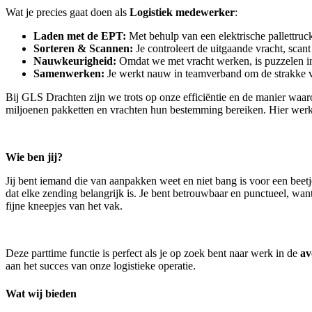
Wat je precies gaat doen als
Logistiek medewerker
:
Laden met de EPT:
Met behulp van een elektrische pallettruck 
Sorteren & Scannen:
Je controleert de uitgaande vracht, scant 
Nauwkeurigheid:
Omdat we met vracht werken, is puzzelen in d
Samenwerken:
Je werkt nauw in teamverband om de strakke ve
Bij GLS Drachten zijn we trots op onze efficiëntie en de manier waar
miljoenen pakketten en vrachten hun bestemming bereiken. Hier werk j
Wie ben jij?
Jij bent iemand die van aanpakken weet en niet bang is voor een beetje
dat elke zending belangrijk is. Je bent betrouwbaar en punctueel, want
fijne kneepjes van het vak.
Deze parttime functie is perfect als je op zoek bent naar werk in de
av
aan het succes van onze logistieke operatie.
Wat wij bieden