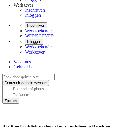
Werkgever
Inschrijven
Inloggen
Inschrijven
Werkzoekende
WERKGEVER
Inloggen
Werkzoekende
Werkgever
Vacatures
Gehele site
Parttime Logistiek medewerker avondploeg in Drachten