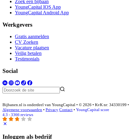
Zoek een bijbaan
YoungCapital IOS App
YoungCapital Android App
Werkgevers
Gratis aanmelden
CV Zoeken
Vacature plaatsen
Veilig betalen
Testimonials
Social
Bijbanen.nl is onderdeel van YoungCapital • © 2026 • KvK nr: 34330199 •
Algemene voorwaarden
•
Privacy
Contact
•
YoungCapital score
4.3 - 3366 reviews
Inloggen als bedrijf