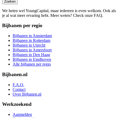
Zoeken
We heten wel YoungCapital, maar iedereen is even welkom. Ook als
je al wat meer ervaring hebt. Meer weten? Check onze FAQ.
Bijbanen per regio
Bijbanen in Amsterdam
Bijbanen in Rotterdam
Bijbanen in Utrecht
Bijbanen in Amersfoort
Bijbanen in Den Haag
Bijbanen in Eindhoven
Alle bijbanen per regio
Bijbanen.nl
F.A.Q.
Contact
Over Bijbanen.nl
Werkzoekend
Aanmelden