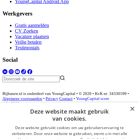
YoungCapital Android App
Werkgevers
Gratis aanmelden
CV Zoeken
Vacature plaatsen
Veilig betalen
Testimonials
Social
Bijbanen.nl is onderdeel van YoungCapital • © 2026 • KvK nr: 34330199 •
Algemene voorwaarden
•
Privacy
Contact
•
YoungCapital score
4.3 - 3366 reviews
×
Deze website maakt gebruik
van cookies.
Inloggen als bedrijf
Deze website gebruikt cookies om uw gebruikerservaring te
verbeteren. Door onze website te gebruiken, stemt u in met alle
E-mail
*