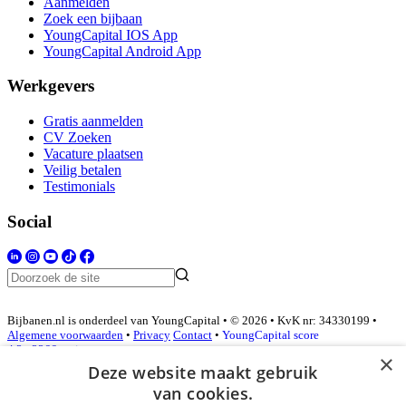
Aanmelden
Zoek een bijbaan
YoungCapital IOS App
YoungCapital Android App
Werkgevers
Gratis aanmelden
CV Zoeken
Vacature plaatsen
Veilig betalen
Testimonials
Social
Bijbanen.nl is onderdeel van YoungCapital • © 2026 • KvK nr: 34330199 •
Algemene voorwaarden
•
Privacy
Contact
•
YoungCapital score
4.3 - 3366 reviews
×
Deze website maakt gebruik
van cookies.