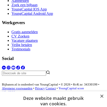
Aanmelden
Zoek een bijbaan
YoungCapital IOS App
YoungCapital Android App
Werkgevers
Gratis aanmelden
CV Zoeken
Vacature plaatsen
Veilig betalen
Testimonials
Social
Bijbanen.nl is onderdeel van YoungCapital • © 2026 • KvK nr: 34330199 •
Algemene voorwaarden
•
Privacy
Contact
•
YoungCapital score
4.3 - 3366 reviews
×
Deze website maakt gebruik
van cookies.