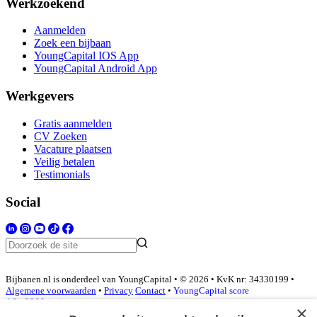
Werkzoekend
Aanmelden
Zoek een bijbaan
YoungCapital IOS App
YoungCapital Android App
Werkgevers
Gratis aanmelden
CV Zoeken
Vacature plaatsen
Veilig betalen
Testimonials
Social
Bijbanen.nl is onderdeel van YoungCapital • © 2026 • KvK nr: 34330199 •
Algemene voorwaarden
•
Privacy
Contact
•
YoungCapital score
4.3 - 3366 reviews
×