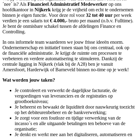
´nee´ is? Als
Financieel Administratief Medewerker
op ons
hoofdkantoor in
Nijkerk
krijg je de vrijheid om echt te ondernemen
binnen je eigen functie. Voor deze rol voor
32 tot 40 uur
per week
verdien je een salaris tot
€ 4.000,-
bruto per maand (o.b.v. Fulltime).
Je bent de onmisbare schakel tussen de afdelingen Finance en
Controlling.
In ons informele team waarderen we jouw frisse ideeën enorm.
Ondernemerschap en initiatief tonen staan bij ons centraal, ook op
de financiële administratie. Je krijgt de ruimte om processen te
verbeteren en verdere automatisering te stimuleren. Dankzij de
centrale ligging in Nijkerk (vlak bij de A28) ben je vanuit
Amersfoort, Harderwijk of Barneveld binnen no-time op je werk!
Wat worden jouw taken?
Je controleert en verwerkt de dagelijkse facturatie, de
vergoedingen van leveranciers en de registraties op
grootboekniveau;
Je beheerst en bewaakt de liquiditeit door nauwkeurig toezicht
op het debiteurenbeheer en de bankverwerking;
Je zorgt voor een foutloze en tijdige verwerking van de
incasso´s en alle uitgaande betalingen ten behoeve van de
organisatie;
Je denkt en werkt mee aan het digitaliseren, automatiseren en