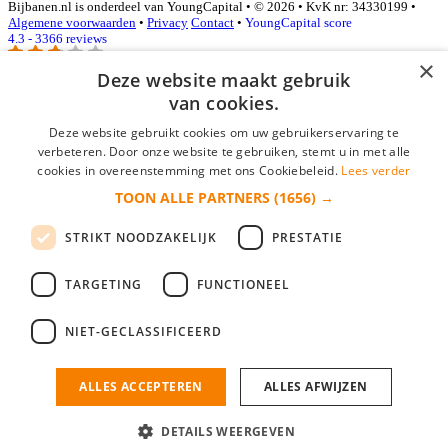
Bijbanen.nl is onderdeel van YoungCapital • © 2026 • KvK nr: 34330199 •
Algemene voorwaarden
•
Privacy
Contact
•
YoungCapital score
4.3 - 3366 reviews
×
Deze website maakt gebruik
van cookies.
Inloggen als bedrijf
Deze website gebruikt cookies om uw gebruikerservaring te
E-mail
*
verbeteren. Door onze website te gebruiken, stemt u in met alle
cookies in overeenstemming met ons Cookiebeleid.
Lees verder
TOON ALLE PARTNERS
(1656) →
Wachtwoord
STRIKT NOODZAKELIJK
PRESTATIE
login gegevens onthouden
Wachtwoord vergeten?
login
TARGETING
FUNCTIONEEL
Bedrijf aanmelden
NIET-GECLASSIFICEERD
Na het aanmelden kun je meteen je vacature plaatsen en heb je je
nieuwe collega/werknemer zo gevonden!
ALLES ACCEPTEREN
ALLES AFWIJZEN
Heb je nog geen gratis bedrijfsprofiel?
DETAILS WEERGEVEN
Bedrijf aanmelden