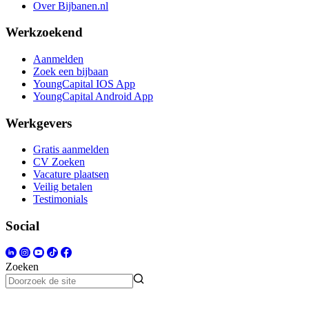
Over Bijbanen.nl
Werkzoekend
Aanmelden
Zoek een bijbaan
YoungCapital IOS App
YoungCapital Android App
Werkgevers
Gratis aanmelden
CV Zoeken
Vacature plaatsen
Veilig betalen
Testimonials
Social
Zoeken