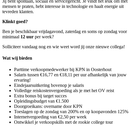
Jij bent spontaan, sociaal en servicegericht. Je vindt het leuk om met
mensen te praten, hebt interesse in technologie en haalt energie uit
tevreden klanten.
Klinkt goed?
Ben je beschikbaar vrijdagavond, zaterdag en soms op zondag voor
minimaal
12 uur
per week?
Solliciteer vandaag nog en wie weet word jij onze nieuwe collega!
Wat wij bieden
Parttime verkoopmedewerker bij KPN in Oosterhout
Salaris tussen €16,77 en €18,11 per uur afhankelijk van jouw
ervaring!
Eindejaarsuitkering bovenop je salaris
Volledige reiskostenvergoeding als je met het OV reist
Extra bonus bij target succes
Opleidingsbudget van €1.500
Doorgroeikans: overname door KPN
Toeslagen op de zondag van 200% en op koopavonden 125%
Internetvergoeding van €2,50 per week
Ontwikkel je verkoopskills met de rookie college tour