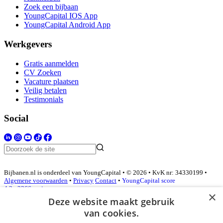
Zoek een bijbaan
YoungCapital IOS App
YoungCapital Android App
Werkgevers
Gratis aanmelden
CV Zoeken
Vacature plaatsen
Veilig betalen
Testimonials
Social
Bijbanen.nl is onderdeel van YoungCapital • © 2026 • KvK nr: 34330199 •
Algemene voorwaarden
•
Privacy
Contact
•
YoungCapital score
4.3 - 3366 reviews
×
Deze website maakt gebruik
van cookies.