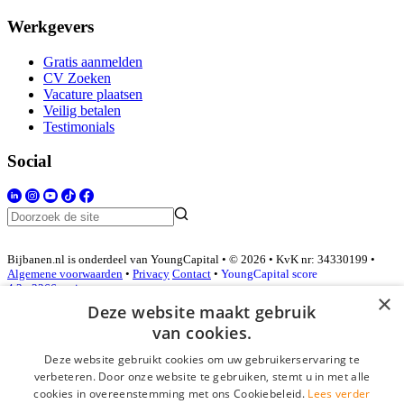
Werkgevers
Gratis aanmelden
CV Zoeken
Vacature plaatsen
Veilig betalen
Testimonials
Social
Bijbanen.nl is onderdeel van YoungCapital • © 2026 • KvK nr: 34330199 •
Algemene voorwaarden
•
Privacy
Contact
•
YoungCapital score
4.3 - 3366 reviews
×
Deze website maakt gebruik
van cookies.
Inloggen als bedrijf
Deze website gebruikt cookies om uw gebruikerservaring te
verbeteren. Door onze website te gebruiken, stemt u in met alle
E-mail
*
cookies in overeenstemming met ons Cookiebeleid.
Lees verder