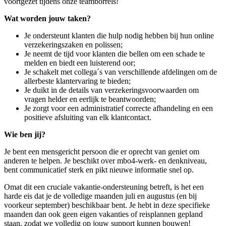
voortgezet tijdens onze teamborrels!
Wat worden jouw taken?
Je ondersteunt klanten die hulp nodig hebben bij hun online
verzekeringszaken en polissen;
Je neemt de tijd voor klanten die bellen om een schade te
melden en biedt een luisterend oor;
Je schakelt met collega´s van verschillende afdelingen om de
allerbeste klantervaring te bieden;
Je duikt in de details van verzekeringsvoorwaarden om
vragen helder en eerlijk te beantwoorden;
Je zorgt voor een administratief correcte afhandeling en een
positieve afsluiting van elk klantcontact.
Wie ben jij?
Je bent een mensgericht persoon die er oprecht van geniet om
anderen te helpen. Je beschikt over mbo4-werk- en denkniveau,
bent communicatief sterk en pikt nieuwe informatie snel op.
Omat dit een cruciale vakantie-ondersteuning betreft, is het een
harde eis dat je de volledige maanden juli en augustus (en bij
voorkeur september) beschikbaar bent. Je hebt in deze specifieke
maanden dan ook geen eigen vakanties of reisplannen gepland
staan, zodat we volledig op jouw support kunnen bouwen!