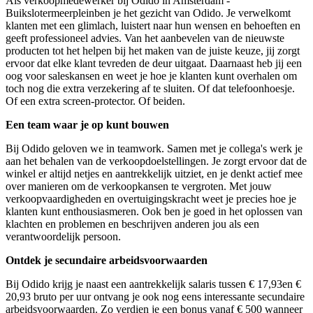
Als verkoopmedewerker bij Odido in Amsterdam -
Buikslotermeerpleinben je het gezicht van Odido. Je verwelkomt
klanten met een glimlach, luistert naar hun wensen en behoeften en
geeft professioneel advies. Van het aanbevelen van de nieuwste
producten tot het helpen bij het maken van de juiste keuze, jij zorgt
ervoor dat elke klant tevreden de deur uitgaat. Daarnaast heb jij een
oog voor saleskansen en weet je hoe je klanten kunt overhalen om
toch nog die extra verzekering af te sluiten. Of dat telefoonhoesje.
Of een extra screen-protector. Of beiden.
Een team waar je op kunt bouwen
Bij Odido geloven we in teamwork. Samen met je collega's werk je
aan het behalen van de verkoopdoelstellingen. Je zorgt ervoor dat de
winkel er altijd netjes en aantrekkelijk uitziet, en je denkt actief mee
over manieren om de verkoopkansen te vergroten. Met jouw
verkoopvaardigheden en overtuigingskracht weet je precies hoe je
klanten kunt enthousiasmeren. Ook ben je goed in het oplossen van
klachten en problemen en beschrijven anderen jou als een
verantwoordelijk persoon.
Ontdek je secundaire arbeidsvoorwaarden
Bij Odido krijg je naast een aantrekkelijk s
alaris tussen
€ 17,93en €
20,93
bruto per uur ontvang je
ook nog eens interessante secundaire
arbeidsvoorwaarden. Zo verdien je een bonus vanaf € 500 wanneer