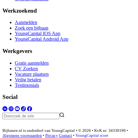
Werkzoekend
Aanmelden
Zoek een bijbaan
YoungCapital IOS App
YoungCapital Android App
Werkgevers
Gratis aanmelden
CV Zoeken
Vacature plaatsen
Veilig betalen
Testimonials
Social
Bijbanen.nl is onderdeel van YoungCapital • © 2026 • KvK nr: 34330199 •
Algemene voorwaarden
•
Privacy
Contact
•
YoungCapital score