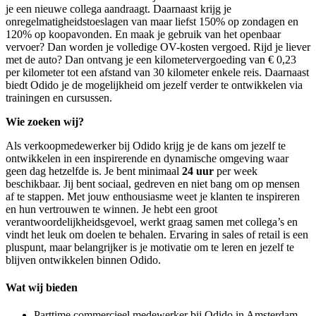
je een nieuwe collega aandraagt. Daarnaast krijg je
onregelmatigheidstoeslagen van maar liefst 150% op zondagen en
120% op koopavonden. En maak je gebruik van het openbaar
vervoer? Dan worden je volledige OV-kosten vergoed. Rijd je liever
met de auto? Dan ontvang je een kilometervergoeding van € 0,23
per kilometer tot een afstand van 30 kilometer enkele reis. Daarnaast
biedt Odido je de mogelijkheid om jezelf verder te ontwikkelen via
trainingen en cursussen.
Wie zoeken wij?
Als verkoopmedewerker bij Odido krijg je de kans om jezelf te
ontwikkelen in een inspirerende en dynamische omgeving waar
geen dag hetzelfde is. Je bent minimaal
24 uur
per week
beschikbaar. Jij bent sociaal, gedreven en niet bang om op mensen
af te stappen. Met jouw enthousiasme weet je klanten te inspireren
en hun vertrouwen te winnen. Je hebt een groot
verantwoordelijkheidsgevoel, werkt graag samen met collega’s en
vindt het leuk om doelen te behalen. Ervaring in sales of retail is een
pluspunt, maar belangrijker is je motivatie om te leren en jezelf te
blijven ontwikkelen binnen Odido.
Wat wij bieden
Parttime commercieel medewerker bij Odido in Amsterdam -