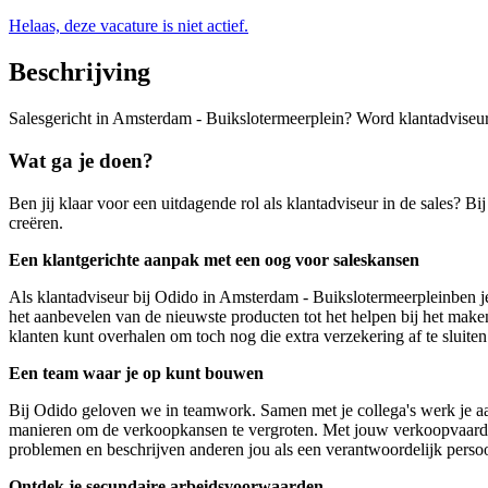
Helaas, deze vacature is niet actief.
Beschrijving
Salesgericht in Amsterdam - Buikslotermeerplein? Word klantadviseur b
Wat ga je doen?
Ben jij klaar voor een uitdagende rol als klantadviseur in de sales? B
creëren.
Een klantgerichte aanpak met een oog voor saleskansen
Als klantadviseur bij Odido in Amsterdam - Buikslotermeerpleinben je
het aanbevelen van de nieuwste producten tot het helpen bij het maken 
klanten kunt overhalen om toch nog die extra verzekering af te sluiten
Een team waar je op kunt bouwen
Bij Odido geloven we in teamwork. Samen met je collega's werk je aan h
manieren om de verkoopkansen te vergroten. Met jouw verkoopvaardigh
problemen en beschrijven anderen jou als een verantwoordelijk perso
Ontdek je secundaire arbeidsvoorwaarden