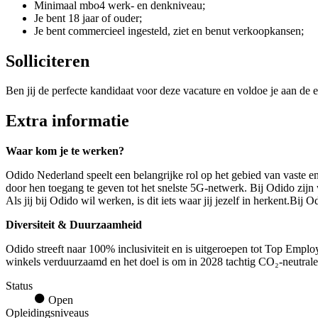
Minimaal mbo4 werk- en denkniveau;
Je bent 18 jaar of ouder;
Je bent commercieel ingesteld, ziet en benut verkoopkansen;
Solliciteren
Ben jij de perfecte kandidaat voor deze vacature en voldoe je aan de e
Extra informatie
Waar kom je te werken?
Odido Nederland speelt een belangrijke rol op het gebied van vaste e
door hen toegang te geven tot het snelste 5G-netwerk. Bij Odido zij
Als jij bij Odido wil werken, is dit iets waar jij jezelf in herkent.Bi
Diversiteit & Duurzaamheid
Odido streeft naar 100% inclusiviteit en is uitgeroepen tot Top Empl
winkels verduurzaamd en het doel is om in 2028 tachtig CO₂-neutrale v
Status
Open
Opleidingsniveaus