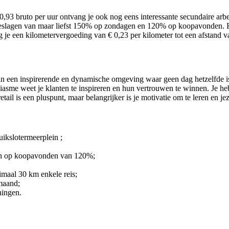
20,93
bruto per uur ontvang je
ook nog eens interessante secundaire ar
stoeslagen van maar liefst 150% op zondagen en 120% op koopavonden. 
 je een kilometervergoeding van € 0,23 per kilometer tot een afstand v
n in een inspirerende en dynamische omgeving waar geen dag hetzelfde i
asme weet je klanten te inspireren en hun vertrouwen te winnen. Je h
retail is een pluspunt, maar belangrijker is je motivatie om te leren en j
ikslotermeerplein ;
 en op koopavonden van 120%;
imaal 30 km enkele reis;
 maand;
ningen.