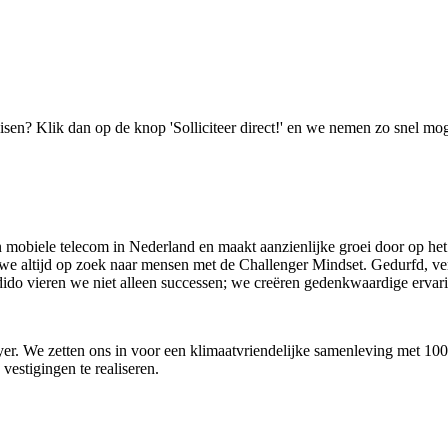
isen? Klik dan op de knop 'Solliciteer direct!' en we nemen zo snel mog
n mobiele telecom in Nederland en maakt aanzienlijke groei door op het
n we altijd op zoek naar mensen met de Challenger Mindset. Gedurfd, 
j Odido vieren we niet alleen successen; we creëren gedenkwaardige ervar
oyer. We zetten ons in voor een klimaatvriendelijke samenleving met 1
estigingen te realiseren.