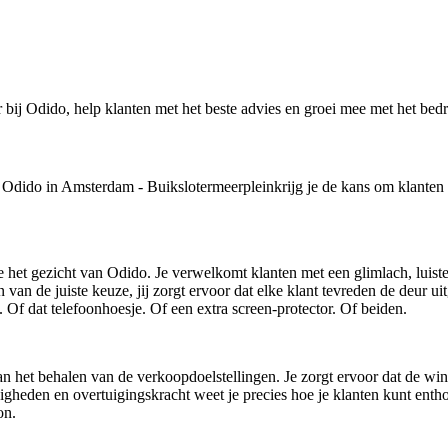
ij Odido, help klanten met het beste advies en groei mee met het bedri
ij Odido in Amsterdam - Buikslotermeerpleinkrijg je de kans om klanten 
 het gezicht van Odido. Je verwelkomt klanten met een glimlach, luiste
van de juiste keuze, jij zorgt ervoor dat elke klant tevreden de deur ui
. Of dat telefoonhoesje. Of een extra screen-protector. Of beiden.
et behalen van de verkoopdoelstellingen. Je zorgt ervoor dat de winkel 
eden en overtuigingskracht weet je precies hoe je klanten kunt entho
on.