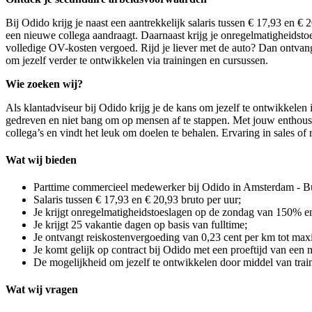
Bij Odido krijg je naast een aantrekkelijk s
alaris tussen
€ 17,93 en € 
een nieuwe collega aandraagt. Daarnaast krijg je onregelmatigheid
volledige OV-kosten vergoed. Rijd je liever met de auto? Dan ontvang
om jezelf verder te ontwikkelen via trainingen en cursussen.
Wie zoeken wij?
Als klantadviseur bij Odido krijg je de kans om jezelf te ontwikkele
gedreven en niet bang om op mensen af te stappen. Met jouw enthousi
collega’s en vindt het leuk om doelen te behalen. Ervaring in sales of 
Wat wij bieden
Parttime commercieel medewerker bij Odido in Amsterdam - Bu
Salaris tussen € 17,93 en € 20,93 bruto per uur;
Je krijgt onregelmatigheidstoeslagen op de zondag van 150%
Je krijgt 25 vakantie dagen op basis van fulltime;
Je ontvangt reiskostenvergoeding van 0,23 cent per km tot max
Je komt gelijk op contract bij Odido met een proeftijd van een
De mogelijkheid om jezelf te ontwikkelen door middel van trai
Wat wij vragen