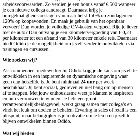
arbeidsvoorwaarden. Zo verdien je een bonus vanaf € 500 wanneer
je een nieuwe collega aandraagt. Daarnaast krijg je
onregelmatigheidstoeslagen van maar liefst 150% op zondagen en
120% op koopavonden. En maak je gebruik van het openbaar
vervoer? Dan worden je volledige OV-kosten vergoed. Rijd je liever
met de auto? Dan ontvang je een kilometervergoeding van € 0,23
per kilometer tot een afstand van 30 kilometer enkele reis. Daarnaast
biedt Odido je de mogelijkheid om jezelf verder te ontwikkelen via
trainingen en cursussen.
Wie zoeken wij?
Als commercieel medewerker bij Odido krijg je de kans om jezelf te
ontwikkelen in een inspirerende en dynamische omgeving waar
geen dag hetzelfde is. Je bent minimaal
24 uur
per week
beschikbaar. Jij bent sociaal, gedreven en niet bang om op mensen
af te stappen. Met jouw enthousiasme weet je klanten te inspireren
en hun vertrouwen te winnen. Je hebt een groot
verantwoordelijkheidsgevoel, werkt graag samen met collega’s en
vindt het leuk om doelen te behalen. Ervaring in sales of retail is een
pluspunt, maar belangrijker is je motivatie om te leren en jezelf te
blijven ontwikkelen binnen Odido.
Wat wij bieden