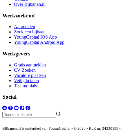
Over Bijbanen.nl
Werkzoekend
Aanmelden
Zoek een bijbaan
YoungCapital IOS App
YoungCapital Android App
Werkgevers
Gratis aanmelden
CV Zoeken
Vacature plaatsen
Veilig betalen
Testimonials
Social
Bijbanen.nl is onderdeel van YoungCapital • © 2026 • KvK nr: 34330199 •