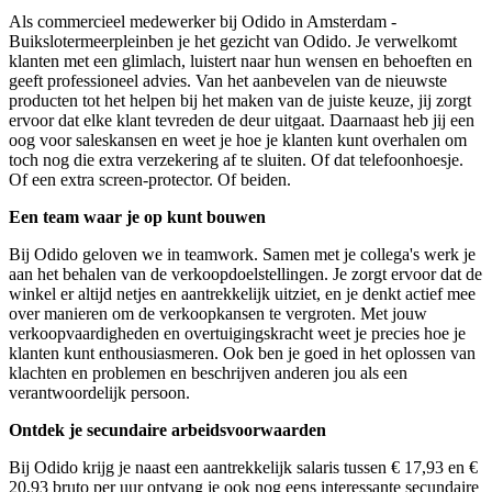
Als commercieel medewerker bij Odido in Amsterdam -
Buikslotermeerpleinben je het gezicht van Odido. Je verwelkomt
klanten met een glimlach, luistert naar hun wensen en behoeften en
geeft professioneel advies. Van het aanbevelen van de nieuwste
producten tot het helpen bij het maken van de juiste keuze, jij zorgt
ervoor dat elke klant tevreden de deur uitgaat. Daarnaast heb jij een
oog voor saleskansen en weet je hoe je klanten kunt overhalen om
toch nog die extra verzekering af te sluiten. Of dat telefoonhoesje.
Of een extra screen-protector. Of beiden.
Een team waar je op kunt bouwen
Bij Odido geloven we in teamwork. Samen met je collega's werk je
aan het behalen van de verkoopdoelstellingen. Je zorgt ervoor dat de
winkel er altijd netjes en aantrekkelijk uitziet, en je denkt actief mee
over manieren om de verkoopkansen te vergroten. Met jouw
verkoopvaardigheden en overtuigingskracht weet je precies hoe je
klanten kunt enthousiasmeren. Ook ben je goed in het oplossen van
klachten en problemen en beschrijven anderen jou als een
verantwoordelijk persoon.
Ontdek je secundaire arbeidsvoorwaarden
Bij Odido krijg je naast een aantrekkelijk s
alaris tussen
€ 17,93 en €
20,93
bruto per uur ontvang je
ook nog eens interessante secundaire