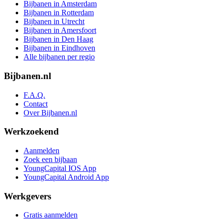
Bijbanen in Amsterdam
Bijbanen in Rotterdam
Bijbanen in Utrecht
Bijbanen in Amersfoort
Bijbanen in Den Haag
Bijbanen in Eindhoven
Alle bijbanen per regio
Bijbanen.nl
F.A.Q.
Contact
Over Bijbanen.nl
Werkzoekend
Aanmelden
Zoek een bijbaan
YoungCapital IOS App
YoungCapital Android App
Werkgevers
Gratis aanmelden