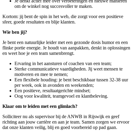
Je denkt actief mee over verbeteringen en nieuwe manieren
om de winkel nog succesvoller te maken.
Kortom: jij bent de spin in het web, die zorgt voor een positieve
sfeer, goede resultaten en blije klanten.
Wie ben jij?
Je bent een natuurlijke leider met een gezonde dosis humor en een
flinke portie energie. Je houdt van aanpakken, denkt in oplossingen
en weet hoe je een team samenbrengt.
Ervaring in het aansturen of coachen van een team;
Sterke communicatieve vaardigheden. Jij weet mensen te
motiveren en mee te nemen;
Een flexibele houding: je bent beschikbaar tussen 32-38 uur
per week, ook in avonden en weekenden;
Een positieve, resultaatgerichte mindset;
Oog voor kwaliteit, teamgevoel en klantbeleving.
Klaar om te leiden met een glimlach?
Solliciteer nu als supervisor bij de ANWB in
Rijswijk
en geef
richting aan jouw carrière en aan je team. Samen zorgen we ervoor
dat onze klanten veilig, blij en goed voorbereid op pad gaan.