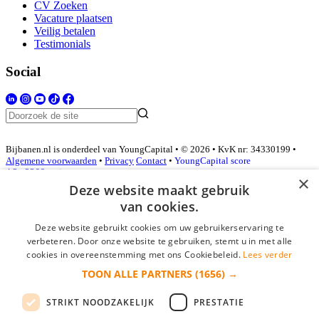
CV Zoeken
Vacature plaatsen
Veilig betalen
Testimonials
Social
Bijbanen.nl is onderdeel van YoungCapital • © 2026 • KvK nr: 34330199 •
Algemene voorwaarden
•
Privacy
Contact
•
YoungCapital score
4.3 - 3366 reviews
×
Deze website maakt gebruik
van cookies.
Inloggen als bedrijf
Deze website gebruikt cookies om uw gebruikerservaring te
verbeteren. Door onze website te gebruiken, stemt u in met alle
E-mail
*
cookies in overeenstemming met ons Cookiebeleid.
Lees verder
TOON ALLE PARTNERS
(1656) →
Wachtwoord
STRIKT NOODZAKELIJK
PRESTATIE
login gegevens onthouden