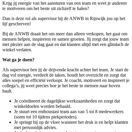
Krijg jij energie van het aansturen van een team en weet je anderen
te motiveren om het beste uit zichzelf te halen?
Dan is deze rol als supervisor bij de ANWB in
Rijswijk
jou op het
lijf geschreven!
Bij de ANWB draait het om meer dan alleen verkopen, het gaat om
mensen helpen, inspireren en samen groeien. Jij zorgt dat jouw team
met plezier aan de slag gaat en dat klanten altijd met een glimlach de
winkel verlaten.
Wat ga je doen?
Als supervisor ben jij de drijvende kracht achter het team. Je start de
dag vol energie, verdeelt de taken, houdt het overzicht en zorgt dat
alles soepel en efficiënt verloopt. Je coacht, motiveert en inspireert je
collega’s, jij weet precies hoe je het beste in mensen naar boven
haalt.
Je coördineert de dagelijkse werkzaamheden en zorgt dat
winkeldoelen worden behaald.
Je stuurt een enthousiast team aan van 5 tot 8 medewerkers
(soms tot 10 tijdens piekperiodes).
Je springt bij op de vloer wanneer het druk is en helpt klanten
met persoonlijk advies.