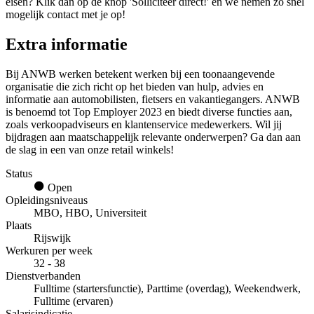
eisen? Klik dan op de knop 'Solliciteer direct!' en we nemen zo snel
mogelijk contact met je op!
Extra informatie
Bij ANWB werken betekent werken bij een toonaangevende
organisatie die zich richt op het bieden van hulp, advies en
informatie aan automobilisten, fietsers en vakantiegangers. ANWB
is benoemd tot Top Employer 2023 en biedt diverse functies aan,
zoals verkoopadviseurs en klantenservice medewerkers. Wil jij
bijdragen aan maatschappelijk relevante onderwerpen? Ga dan aan
de slag in een van onze retail winkels!
Status
Open
Opleidingsniveaus
MBO, HBO, Universiteit
Plaats
Rijswijk
Werkuren per week
32 - 38
Dienstverbanden
Fulltime (startersfunctie), Parttime (overdag), Weekendwerk,
Fulltime (ervaren)
Salarisindicatie