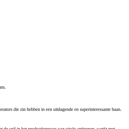
eam.
rators die zin hebben in een uitdagende en superinteressante baan.
 de spil in het productieproces van virale antigenen, werkt met