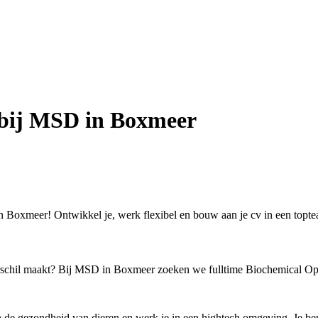
 bij MSD in Boxmeer
in Boxmeer! Ontwikkel je, werk flexibel en bouw aan je cv in een topt
verschil maakt? Bij MSD in Boxmeer zoeken we fulltime Biochemical Ope
de gezondheid van dieren en werk je in een hightech omgeving. Je bent