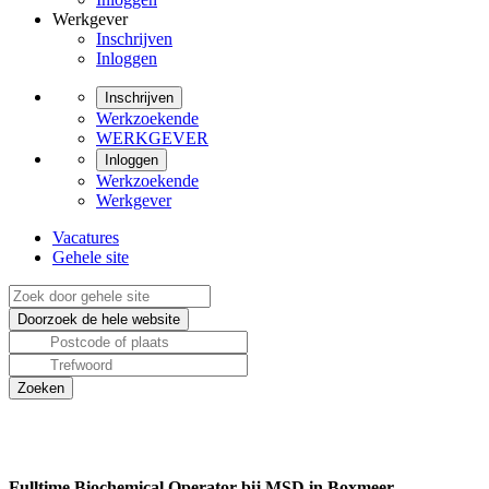
Werkgever
Inschrijven
Inloggen
Inschrijven
Werkzoekende
WERKGEVER
Inloggen
Werkzoekende
Werkgever
Vacatures
Gehele site
Fulltime Biochemical Operator bij MSD in Boxmeer