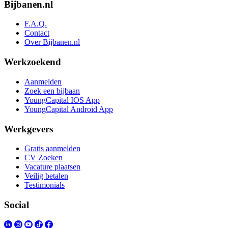
Bijbanen.nl
F.A.Q.
Contact
Over Bijbanen.nl
Werkzoekend
Aanmelden
Zoek een bijbaan
YoungCapital IOS App
YoungCapital Android App
Werkgevers
Gratis aanmelden
CV Zoeken
Vacature plaatsen
Veilig betalen
Testimonials
Social