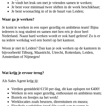
Je vindt het leuk om met je vrienden samen te werken;
Je bent voor minimaal twee shiften in de week beschikbaar;
Je bent woonachtig in of in de buurt van Leiden;
Waar ga je werken?
Je komt te werken in een super gezellig en ambitieus team! Bijna
iedereen is nog student en samen met hen reis je door heel
Nederland. Naast hard werken wordt er ook hard gefeest! Zo is er
na iedere werkdag wel een borrel op het kantoor.
Woon je niet in Leiden? Dan kan je ook werken op de kantoren in
bijvoorbeeld Tilburg, Maastricht, Utrecht, Rotterdam, Leiden,
Amsterdam of Nijmegen!
Wat krijg je ervoor terug?
Als Sales Agent krijg jij:
Verdien gemiddeld €150 per dag, dit kan oplopen tot €400!
Werken in een super gezellig, enthousiast en ambitieus team;
Borrels en feestjes na het werk!
Werklocaties zoals beurzen, dierentuinen en musea;
Flexibele werktijden (geef één week van te voren je