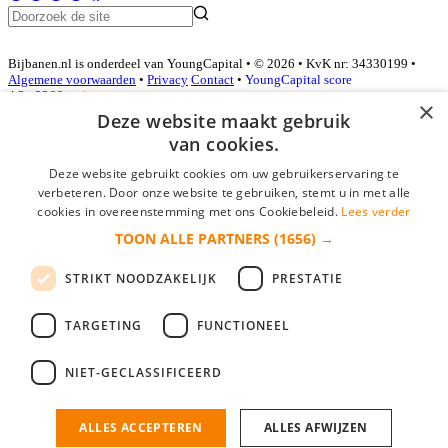
Bijbanen.nl is onderdeel van YoungCapital • © 2026 • KvK nr: 34330199 •
Algemene voorwaarden
•
Privacy
Contact
•
YoungCapital score
4.3 - 3366 reviews
×
Deze website maakt gebruik
van cookies.
Inloggen als bedrijf
Deze website gebruikt cookies om uw gebruikerservaring te
verbeteren. Door onze website te gebruiken, stemt u in met alle
E-mail
*
cookies in overeenstemming met ons Cookiebeleid.
Lees verder
TOON ALLE PARTNERS
(1656) →
Wachtwoord
STRIKT NOODZAKELIJK
PRESTATIE
login gegevens onthouden
Wachtwoord vergeten?
login
TARGETING
FUNCTIONEEL
Bedrijf aanmelden
NIET-GECLASSIFICEERD
Na het aanmelden kun je meteen je vacature plaatsen en heb je je
nieuwe collega/werknemer zo gevonden!
ALLES ACCEPTEREN
ALLES AFWIJZEN