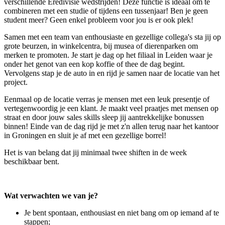
verschillende Eredivisie wedstrijden! Deze functie is ideaal om te
combineren met een studie of tijdens een tussenjaar! Ben je geen
student meer? Geen enkel probleem voor jou is er ook plek!
Samen met een team van enthousiaste en gezellige collega's sta jij op
grote beurzen, in winkelcentra, bij musea of dierenparken om
merken te promoten. Je start je dag op het filiaal in Leiden waar je
onder het genot van een kop koffie of thee de dag begint.
Vervolgens stap je de auto in en rijd je samen naar de locatie van het
project.
Eenmaal op de locatie verras je mensen met een leuk presentje of
vertegenwoordig je een klant. Je maakt veel praatjes met mensen op
straat en door jouw sales skills sleep jij aantrekkelijke bonussen
binnen! Einde van de dag rijd je met z'n allen terug naar het kantoor
in Groningen en sluit je af met een gezellige borrel!
Het is van belang dat jij minimaal twee shiften in de week
beschikbaar bent.
Wat verwachten we van je?
Je bent spontaan, enthousiast en niet bang om op iemand af te
stappen;