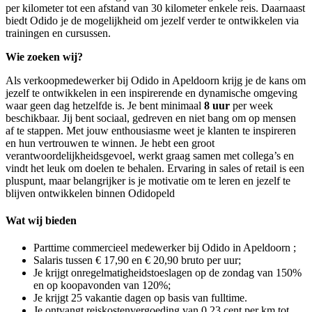
per kilometer tot een afstand van 30 kilometer enkele reis. Daarnaast
biedt Odido je de mogelijkheid om jezelf verder te ontwikkelen via
trainingen en cursussen.
Wie zoeken wij?
Als verkoopmedewerker bij Odido in Apeldoorn krijg je de kans om
jezelf te ontwikkelen in een inspirerende en dynamische omgeving
waar geen dag hetzelfde is. Je bent minimaal
8 uur
per week
beschikbaar. Jij bent sociaal, gedreven en niet bang om op mensen
af te stappen. Met jouw enthousiasme weet je klanten te inspireren
en hun vertrouwen te winnen. Je hebt een groot
verantwoordelijkheidsgevoel, werkt graag samen met collega’s en
vindt het leuk om doelen te behalen. Ervaring in sales of retail is een
pluspunt, maar belangrijker is je motivatie om te leren en jezelf te
blijven ontwikkelen binnen Odidopeld
Wat wij bieden
Parttime commercieel medewerker bij Odido in Apeldoorn ;
Salaris tussen € 17,90 en € 20,90 bruto per uur;
Je krijgt onregelmatigheidstoeslagen op de zondag van 150%
en op koopavonden van 120%;
Je krijgt 25 vakantie dagen op basis van fulltime.
Je ontvangt reiskostenvergoeding van 0,23 cent per km tot