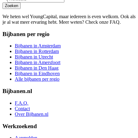
Zoeken
We heten wel YoungCapital, maar iedereen is even welkom. Ook als
je al wat meer ervaring hebt. Meer weten? Check onze FAQ.
Bijbanen per regio
Bijbanen in Amsterdam
Bijbanen in Rotterdam
Bijbanen in Utrecht
Bijbanen in Amersfoort
Bijbanen in Den Haag
Bijbanen in Eindhoven
Alle bijbanen per regio
Bijbanen.nl
F.A.Q.
Contact
Over Bijbanen.nl
Werkzoekend
Aanmelden