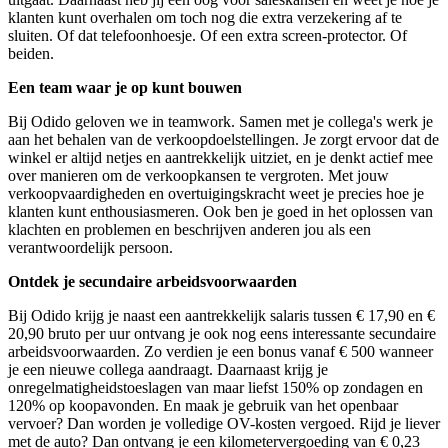
klanten kunt overhalen om toch nog die extra verzekering af te
sluiten. Of dat telefoonhoesje. Of een extra screen-protector. Of
beiden.
Een team waar je op kunt bouwen
Bij Odido geloven we in teamwork. Samen met je collega's werk je
aan het behalen van de verkoopdoelstellingen. Je zorgt ervoor dat de
winkel er altijd netjes en aantrekkelijk uitziet, en je denkt actief mee
over manieren om de verkoopkansen te vergroten. Met jouw
verkoopvaardigheden en overtuigingskracht weet je precies hoe je
klanten kunt enthousiasmeren. Ook ben je goed in het oplossen van
klachten en problemen en beschrijven anderen jou als een
verantwoordelijk persoon.
Ontdek je secundaire arbeidsvoorwaarden
Bij Odido krijg je naast een aantrekkelijk s
alaris tussen
€ 17,90 en €
20,90
bruto per uur ontvang je
ook nog eens interessante secundaire
arbeidsvoorwaarden. Zo verdien je een bonus vanaf € 500 wanneer
je een nieuwe collega aandraagt. Daarnaast krijg je
onregelmatigheidstoeslagen van maar liefst 150% op zondagen en
120% op koopavonden. En maak je gebruik van het openbaar
vervoer? Dan worden je volledige OV-kosten vergoed. Rijd je liever
met de auto? Dan ontvang je een kilometervergoeding van € 0,23