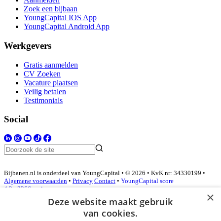
Zoek een bijbaan
YoungCapital IOS App
YoungCapital Android App
Werkgevers
Gratis aanmelden
CV Zoeken
Vacature plaatsen
Veilig betalen
Testimonials
Social
Bijbanen.nl is onderdeel van YoungCapital • © 2026 • KvK nr: 34330199 •
Algemene voorwaarden
•
Privacy
Contact
•
YoungCapital score
4.3 - 3366 reviews
×
Deze website maakt gebruik
van cookies.