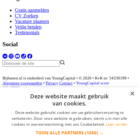
Gratis aanmelden
CV Zoeken
Vacature plaatsen
Veilig betalen
Testimonials
Social
Bijbanen.nl is onderdeel van YoungCapital • © 2026 • KvK nr: 34330199 •
Algemene voorwaarden
•
Privacy
Contact
•
YoungCapital score
4.3 - 3366 reviews
×
Deze website maakt gebruik
van cookies.
Inloggen als bedrijf
Deze website gebruikt cookies om uw gebruikerservaring te
verbeteren. Door onze website te gebruiken, stemt u in met alle
E-mail
*
cookies in overeenstemming met ons Cookiebeleid.
Lees verder
TOON ALLE PARTNERS
(1656) →
Wachtwoord