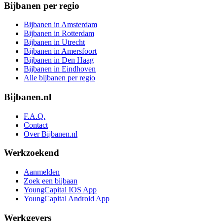
Bijbanen per regio
Bijbanen in Amsterdam
Bijbanen in Rotterdam
Bijbanen in Utrecht
Bijbanen in Amersfoort
Bijbanen in Den Haag
Bijbanen in Eindhoven
Alle bijbanen per regio
Bijbanen.nl
F.A.Q.
Contact
Over Bijbanen.nl
Werkzoekend
Aanmelden
Zoek een bijbaan
YoungCapital IOS App
YoungCapital Android App
Werkgevers