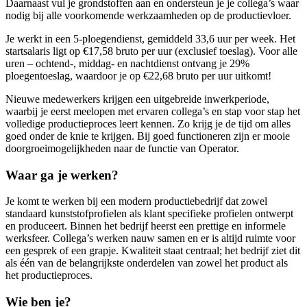
Daarnaast vul je grondstoffen aan en ondersteun je je collega’s waar
nodig bij alle voorkomende werkzaamheden op de productievloer.
Je werkt in een 5-ploegendienst, gemiddeld 33,6 uur per week. Het
startsalaris ligt op €17,58 bruto per uur (exclusief toeslag). Voor alle
uren – ochtend-, middag- en nachtdienst ontvang je 29%
ploegentoeslag, waardoor je op €22,68 bruto per uur uitkomt!
Nieuwe medewerkers krijgen een uitgebreide inwerkperiode,
waarbij je eerst meelopen met ervaren collega’s en stap voor stap het
volledige productieproces leert kennen. Zo krijg je de tijd om alles
goed onder de knie te krijgen. Bij goed functioneren zijn er mooie
doorgroeimogelijkheden naar de functie van Operator.
Waar ga je werken?
Je komt te werken bij een modern productiebedrijf dat zowel
standaard kunststofprofielen als klant specifieke profielen ontwerpt
en produceert. Binnen het bedrijf heerst een prettige en informele
werksfeer. Collega’s werken nauw samen en er is altijd ruimte voor
een gesprek of een grapje. Kwaliteit staat centraal; het bedrijf ziet dit
als één van de belangrijkste onderdelen van zowel het product als
het productieproces.
Wie ben je?